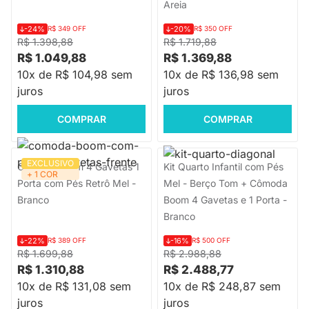
Areia
-24%
R$ 349 OFF
-20%
R$ 350 OFF
R$ 1.398,88
R$ 1.719,88
R$ 1.049,88
R$ 1.369,88
10x de R$ 104,98 sem
10x de R$ 136,98 sem
juros
juros
COMPRAR
COMPRAR
EXCLUSIVO
Cômoda Boom 4 Gavetas 1
Kit Quarto Infantil com Pés
+ 1 COR
Porta com Pés Retrô Mel -
Mel - Berço Tom + Cômoda
Branco
Boom 4 Gavetas e 1 Porta -
Branco
-22%
R$ 389 OFF
-16%
R$ 500 OFF
R$ 1.699,88
R$ 2.988,88
R$ 1.310,88
R$ 2.488,77
10x de R$ 131,08 sem
10x de R$ 248,87 sem
juros
juros