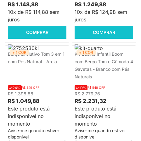
R$ 1.148,88
R$ 1.249,88
10x de R$ 114,88 sem
10x de R$ 124,98 sem
juros
juros
COMPRAR
COMPRAR
+ 1 COR
+ 1 COR
Berço Evolutivo Tom 3 em 1
Kit Quarto Infantil Boom
com Pés Natural - Areia
com Berço Tom e Cômoda 4
Gavetas - Branco com Pés
Naturais
-24%
R$ 349 OFF
-19%
R$ 548 OFF
R$ 1.398,88
R$ 2.779,76
R$ 1.049,88
R$ 2.231,32
Este produto está
Este produto está
indisponivel no
indisponivel no
momento
momento
Avise-me quando estiver
Avise-me quando estiver
disponivel
disponivel