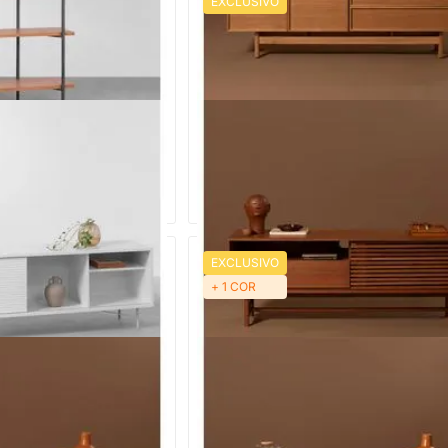
EXCLUSIVO
TA ENTREGA
PRONTA ENTREGA
e Louro Freijó - 75cm x
Rack Nori 3 Portas e 1 Gaveta Natural
R$ 4.679,88
conomize R$ 400
-16%
Economize R$ 780
R$ 3.899,88
 sem juros
10x de R$ 389,98 sem juros
OMPRAR
COMPRAR
EXCLUSIVO
TA ENTREGA
PRONTA ENTREGA
+ 1 COR
ff White e Branco - 1,80m
Rack Arp 1 Porta e 1 Gaveta Nozes - 
R$ 3.499,88
conomize R$ 2.239
-14%
Economize R$ 500
R$ 2.999,88
 sem juros
10x de R$ 299,98 sem juros
OMPRAR
COMPRAR