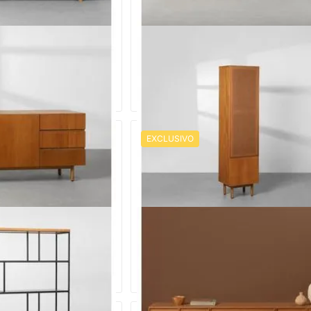
R$ 3.999,88
conomize R$ 839
-50%
Economize R$ 2.000
R$ 1.999,88
 sem juros
10x de R$ 199,98 sem juros
OMPRAR
COMPRAR
EXCLUSIVO
TA ENTREGA
PRONTA ENTREGA
atural 2 Portas e 3
Cristaleira Frame Palha Natural 2 Port
zes
Nozes
R$ 3.599,88
conomize R$ 1.200
-16%
Economize R$ 600
R$ 2.999,88
 sem juros
10x de R$ 299,98 sem juros
OMPRAR
COMPRAR