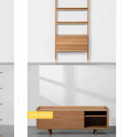
10x de R$ 419,98 sem juros
COMPRAR
PRONTA ENTREGA
cmx1,90m
Estante Nori de Parede 2 Gavetas Natural -
90cmx1,90m
R$ 4.699,88
-14%
Economize R$ 700
R$ 3.999,88
10x de R$ 399,98 sem juros
COMPRAR
EXCLUSIVO
PRONTA ENTREGA
m x
Rack Chico 1 Porta Com Frisos Olmo - 1,36m