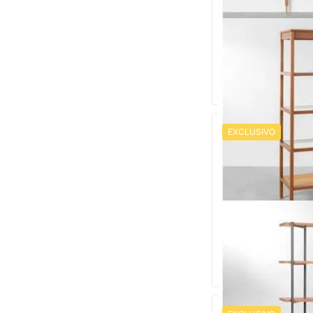
R$ 3.199,88
-6%
Eco
R$ 2.999,88
10x de R$ 299,98
C
EXCLUSIVO
PRON
Estante Zia Vidro inc
Canela
R$ 2.268,88
10x de R$ 226,88
C