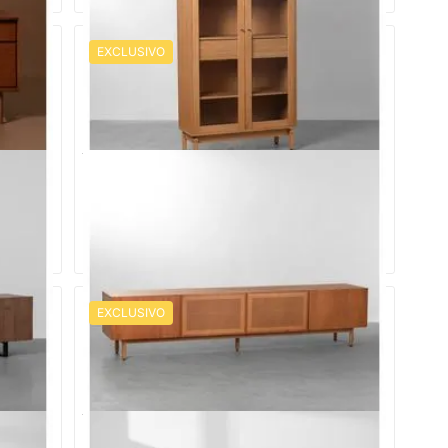
EXCLUSIVO
PRONTA ENTREGA
 - 1,60m
Cristaleira Átrio 2 Portas e 2 Gavetas Nature e
Incolor - 85cm
R$ 5.499,88
-23%
Economize R$ 1.300
R$ 4.199,88
10x de R$ 419,98 sem juros
COMPRAR
EXCLUSIVO
PRONTA ENTREGA
- 2,30m
Rack Frame Palha Natural 4 Portas Nozes -
2,40m
R$ 5.278,88
-16%
Economize R$ 880
R$ 4.398,88