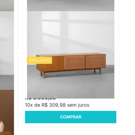
1,60m
R$ 3.299,88
-35%
Economize R$ 1.180
R$ 2.119,88
10x de R$ 211,98 sem juros
COMPRAR
EXCLUSIVO
PRONTA ENTREGA
as -
Rack Frame 3 Portas 1,80m - Nozes
R$ 3.799,88
-18%
Economize R$ 700
R$ 3.099,88
10x de R$ 309,98 sem juros
COMPRAR