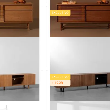
EXCLUSIVO
TA ENTREGA
PRONTA ENTREGA
 2 Gavetas Natural -
Buffet Arp 1 Porta e 2 Gavetas Nozes
R$ 4.999,88
onomize R$ 100
-12%
Economize R$ 600
R$ 4.399,88
 sem juros
10x de R$ 439,98 sem juros
OMPRAR
COMPRAR
EXCLUSIVO
TA ENTREGA
PRONTA ENTREGA
+ 1 COR
 Nature - 2,30m
Rack Traço 4 Portas Serrado e Preto 
R$ 4.999,88
conomize R$ 1.000
-39%
Economize R$ 1.959
R$ 3.039,90