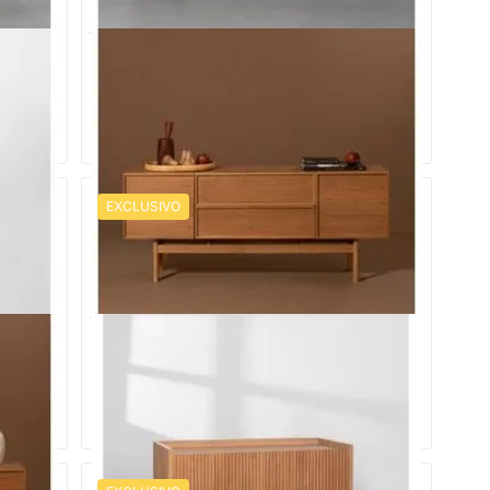
R$ 2.398,88
-41%
Economize R$ 999
R$ 1.399,88
10x de R$ 139,98 sem juros
COMPRAR
EXCLUSIVO
PRONTA ENTREGA
Buffet Nori 2 Gavetas e 2 Portas Natural -
1,80m
R$ 5.878,88
-16%
Economize R$ 980
R$ 4.898,88
10x de R$ 489,88 sem juros
COMPRAR