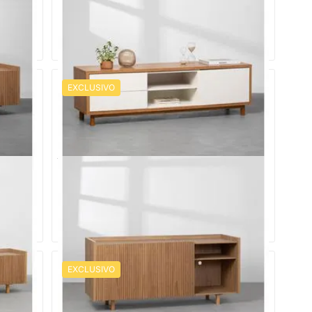
10x de R$ 439,88 sem juros
COMPRAR
EXCLUSIVO
PRONTA ENTREGA
- 1,80m
Rack Zorro 2 Gavetas 1 Porta Freijó e Branco -
1,60m
R$ 2.039,88
-16%
Economize R$ 340
R$ 1.699,88
10x de R$ 169,98 sem juros
COMPRAR
EXCLUSIVO
-
PRONTA ENTREGA
Buffet Chico 2 Portas Com Frisos Olmo -