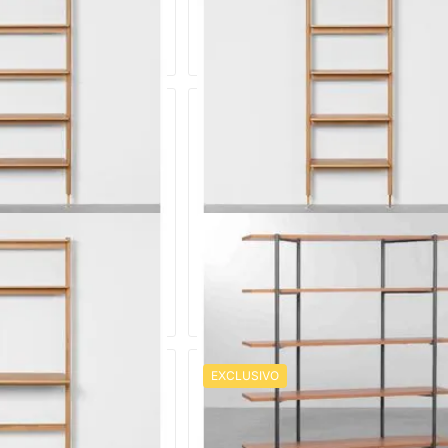
 sem juros
10x de R$ 149,88 sem juros
OMPRAR
COMPRAR
TA ENTREGA
PRONTA ENTREGA
de Natural -
Estante Nori de Parede Natural - 70
onomize R$ 300
R$ 2.899,88
 sem juros
10x de R$ 289,98 sem juros
OMPRAR
COMPRAR
EXCLUSIVO
TA ENTREGA
PRONTA ENTREGA
 Nori de Parede Natural -
Estante Iron Grafite e Louro Freijó - 2
1,80m