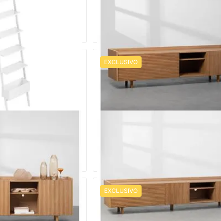
 sem juros
10x de R$ 303,99 sem juros
OMPRAR
COMPRAR
EXCLUSIVO
alelê Branco -
PRONTA ENTREGA
Rack Chico 2 portas com frisos Olmo 
R$ 3.099,88
-48%
Economize R$ 1.500
R$ 1.599,88
m juros
10x de R$ 159,98 sem juros
OMPRAR
COMPRAR
EXCLUSIVO
TA ENTREGA
Rack Chico 3 Portas Com Frisos Olmo 
2,30m
s Com Frisos Olmo -