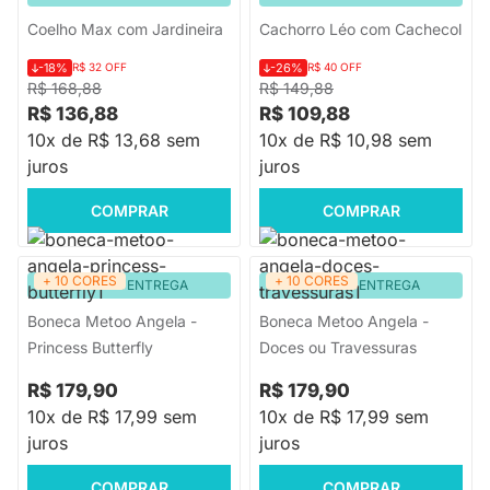
Coelho Max com Jardineira
Cachorro Léo com Cachecol
-18%
R$ 32 OFF
-26%
R$ 40 OFF
R$ 168,88
R$ 149,88
R$ 136,88
R$ 109,88
10x de R$ 13,68 sem
10x de R$ 10,98 sem
juros
juros
COMPRAR
COMPRAR
+ 10 CORES
+ 10 CORES
PRONTA ENTREGA
PRONTA ENTREGA
Boneca Metoo Angela -
Boneca Metoo Angela -
Princess Butterfly
Doces ou Travessuras
R$ 179,90
R$ 179,90
10x de R$ 17,99 sem
10x de R$ 17,99 sem
juros
juros
COMPRAR
COMPRAR