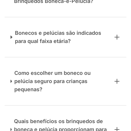
Brinquedos Boneca-e-Pelucia?
Bonecos e pelúcias são indicados
para qual faixa etária?
Como escolher um boneco ou
pelúcia seguro para crianças
pequenas?
Quais benefícios os brinquedos de
boneca e pelúcia proporcionam para