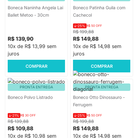
Boneca Naninha Angela Lai
Boneco Patinha Guila com
Ballet Metoo - 30cm
Cachecol
-25%
R$ 50 OFF
R$ 199,88
R$ 139,90
R$ 149,88
10x de R$ 13,99 sem
10x de R$ 14,98 sem
juros
juros
COMPRAR
COMPRAR
PRONTA ENTREGA
PRONTA ENTREGA
Boneco Polvo Listrado
Boneco Otto Dinossauro -
Ferrugem
-21%
R$ 30 OFF
-25%
R$ 50 OFF
R$ 139,88
R$ 199,88
R$ 109,88
R$ 149,88
10x de R$ 10,98 sem
10x de R$ 14,98 sem