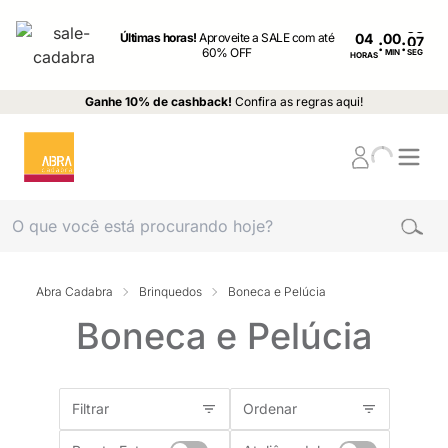
Últimas horas!
Aproveite a SALE com até
04
:
:
60% OFF
MIN
SEG
HORAS
Ganhe 10% de cashback!
Confira as regras aqui!
Abra Cadabra
Brinquedos
Boneca e Pelúcia
Boneca e Pelúcia
Filtrar
Ordenar