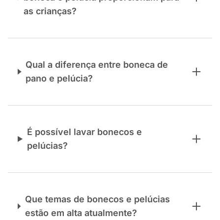
as crianças?
Qual a diferença entre boneca de
pano e pelúcia?
É possível lavar bonecos e
pelúcias?
Que temas de bonecos e pelúcias
estão em alta atualmente?