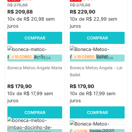
R$ 275,88
R$ 278,88
R$ 209,88
R$ 229,90
10x de R$ 20,98 sem
10x de R$ 22,99 sem
juros
juros
COMPRAR
COMPRAR
+ 10 CORES
+ 10 CORES
PRONTA ENTREGA
PRONTA ENTREGA
Boneca Metoo Angela Maria
Boneca Metoo Angela - Lai
Ballet
R$ 179,90
R$ 179,90
10x de R$ 17,99 sem
10x de R$ 17,99 sem
juros
juros
COMPRAR
COMPRAR
+ 1 COR