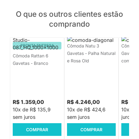
O que os outros clientes estão
comprando
PRONTA ENTREGA
Cômoda Natu 3
Cômoda 
Gavetas - Palha Natural
Gavetas 
Cômoda Rattan 6
e Rosa Old
com Pés
Gavetas - Branco
R$ 1.359,00
R$ 4.246,00
R$ 3.1
10x de R$ 135,9
10x de R$ 424,6
10x de
sem juros
sem juros
juros
COMPRAR
COMPRAR
C