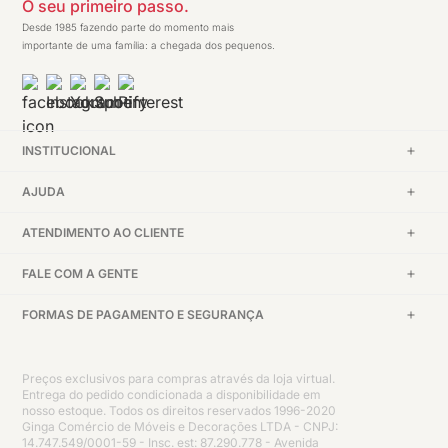
O seu primeiro passo.
Desde 1985 fazendo parte do momento mais
importante de uma família: a chegada dos pequenos.
INSTITUCIONAL
AJUDA
ATENDIMENTO AO CLIENTE
FALE COM A GENTE
FORMAS DE PAGAMENTO E SEGURANÇA
Preços exclusivos para compras através da loja virtual.
Entrega do pedido condicionada a disponibilidade em
nosso estoque. Todos os direitos reservados 1996-2020
Ginga Comércio de Móveis e Decorações LTDA - CNPJ:
14.747.549/0001-59 - Insc. est: 87.290.778 - Avenida