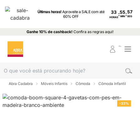
Últimas horas!
Aproveite a SALE com até
33
:
:
60% OFF
MIN
SEG
HORAS
Ganhe 10% de cashback!
Confira as regras aqui!
Abra Cadabra
Móveis Infantis
Cômoda
Cômoda Infantil
-33%