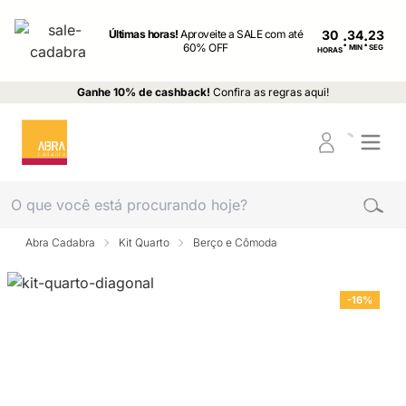
Últimas horas!
Aproveite a SALE com até
30
:
:
60% OFF
MIN
SEG
HORAS
Ganhe 10% de cashback!
Confira as regras aqui!
Abra Cadabra
Kit Quarto
Berço e Cômoda
-16%