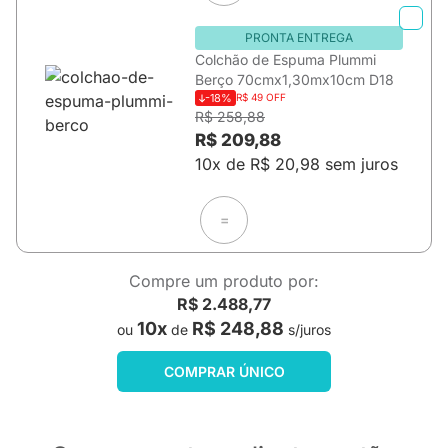
PRONTA ENTREGA
Colchão de Espuma Plummi
Berço 70cmx1,30mx10cm D18
-18%
R$ 49 OFF
R$ 258,88
R$ 209,88
10x de R$ 20,98 sem juros
=
Compre um produto por:
R$ 2.488,77
10x
R$ 248,88
ou
de
s/juros
COMPRAR ÚNICO