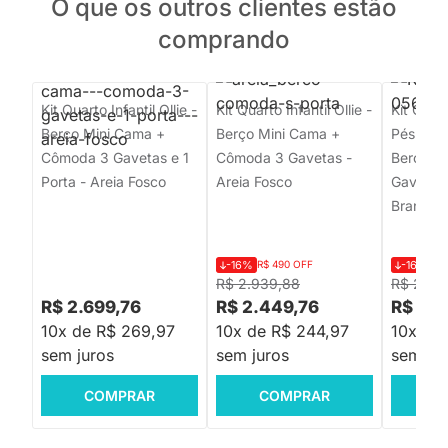
O que os outros clientes estão
comprando
Kit Quarto Infantil Ollie -
Kit Quarto Infantil Ollie -
Kit Quar
Berço Mini Cama +
Berço Mini Cama +
Pés Squa
Cômoda 3 Gavetas e 1
Cômoda 3 Gavetas -
Berço +
Porta - Areia Fosco
Areia Fosco
Gavetas 
Branco
-16%
R$ 490 OFF
-16%
R$
R$ 2.939,88
R$ 2.19
R$ 2.699,76
R$ 2.449,76
R$ 1.8
10x de R$ 269,97
10x de R$ 244,97
10x de
sem juros
sem juros
sem jur
COMPRAR
COMPRAR
C