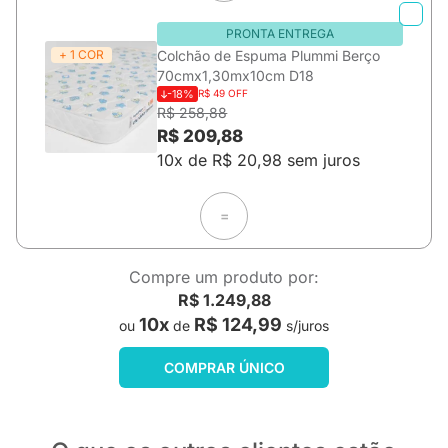
PRONTA ENTREGA
+ 1 COR
Colchão de Espuma Plummi Berço
70cmx1,30mx10cm D18
-18%
R$ 49 OFF
R$ 258,88
R$ 209,88
10x de R$ 20,98 sem juros
=
Compre um produto por:
R$ 1.249,88
10x
R$ 124,99
ou
de
s/juros
COMPRAR ÚNICO