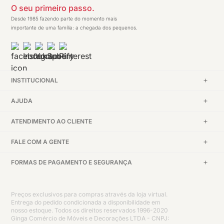
O seu primeiro passo.
Desde 1985 fazendo parte do momento mais
importante de uma família: a chegada dos pequenos.
INSTITUCIONAL
AJUDA
ATENDIMENTO AO CLIENTE
FALE COM A GENTE
FORMAS DE PAGAMENTO E SEGURANÇA
Preços exclusivos para compras através da loja virtual.
Entrega do pedido condicionada a disponibilidade em
nosso estoque. Todos os direitos reservados 1996-2020
Ginga Comércio de Móveis e Decorações LTDA - CNPJ: