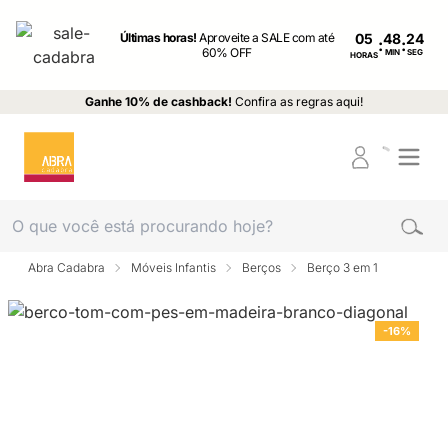
Últimas horas!
Aproveite a SALE com até
05
:
:
60% OFF
MIN
SEG
HORAS
Ganhe 10% de cashback!
Confira as regras aqui!
Abra Cadabra
Móveis Infantis
Berços
Berço 3 em 1
-16%