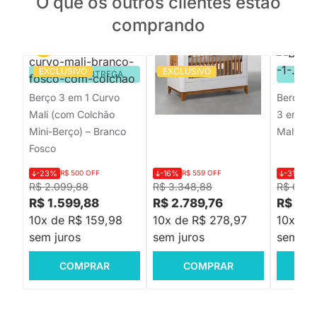
O que os outros clientes estão
comprando
EXCLUSIVO
EXCLUSIVO
PRONTA ENTREGA
Berço Evolutivo Boom
PRON
Slim 3 em 1 Square -
Berço 3 em 1 Curvo
Berço Ev
Branco Fosco
Mali (com Colchão
3 em 1 –
Mini-Berço) – Branco
Malva
Fosco
-23%
R$ 500 OFF
-16%
R$ 559 OFF
-31%
R$
R$ 2.099,88
R$ 3.348,88
R$ 6.49
R$ 1.599,88
R$ 2.789,76
R$ 4.
10x de R$ 159,98
10x de R$ 278,97
10x de
sem juros
sem juros
sem jur
COMPRAR
COMPRAR
C