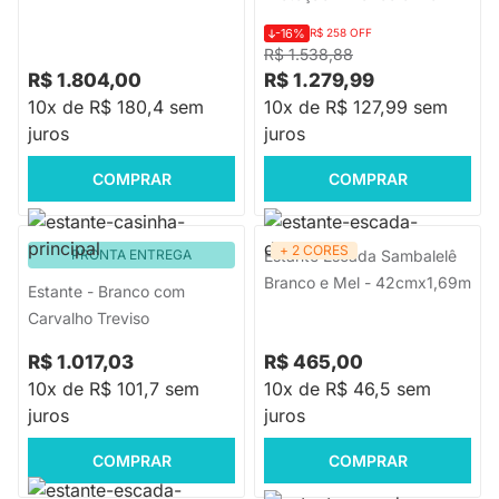
-16%
R$ 258 OFF
R$ 1.538,88
R$ 1.804,00
R$ 1.279,99
10x de R$ 180,4 sem
10x de R$ 127,99 sem
juros
juros
COMPRAR
COMPRAR
+ 2 CORES
PRONTA ENTREGA
Estante Escada Sambalelê
Branco e Mel - 42cmx1,69m
Estante - Branco com
Carvalho Treviso
R$ 1.017,03
R$ 465,00
10x de R$ 101,7 sem
10x de R$ 46,5 sem
juros
juros
COMPRAR
COMPRAR