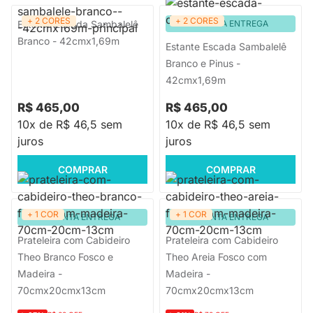
+ 2 CORES
+ 2 CORES
Estante Escada Sambalelê
PRONTA ENTREGA
Branco - 42cmx1,69m
Estante Escada Sambalelê
Branco e Pinus -
42cmx1,69m
R$ 465,00
R$ 465,00
10x de R$ 46,5 sem
10x de R$ 46,5 sem
juros
juros
COMPRAR
COMPRAR
+ 1 COR
+ 1 COR
PRONTA ENTREGA
PRONTA ENTREGA
Prateleira com Cabideiro
Prateleira com Cabideiro
Theo Branco Fosco e
Theo Areia Fosco com
Madeira -
Madeira -
70cmx20cmx13cm
70cmx20cmx13cm