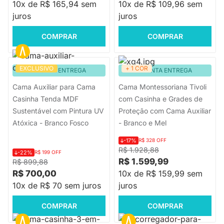
10x de R$ 165,94 sem
10x de R$ 109,96 sem
juros
juros
COMPRAR
COMPRAR
EXCLUSIVO
+ 1 COR
PRONTA ENTREGA
PRONTA ENTREGA
Cama Auxiliar para Cama
Cama Montessoriana Tivoli
Casinha Tenda MDF
com Casinha e Grades de
Sustentável com Pintura UV
Proteção com Cama Auxiliar
Atóxica - Branco Fosco
- Branco e Mel
-17%
R$ 328 OFF
R$ 1.928,88
-22%
R$ 199 OFF
R$ 1.599,99
R$ 899,88
R$ 700,00
10x de R$ 159,99 sem
10x de R$ 70 sem juros
juros
COMPRAR
COMPRAR