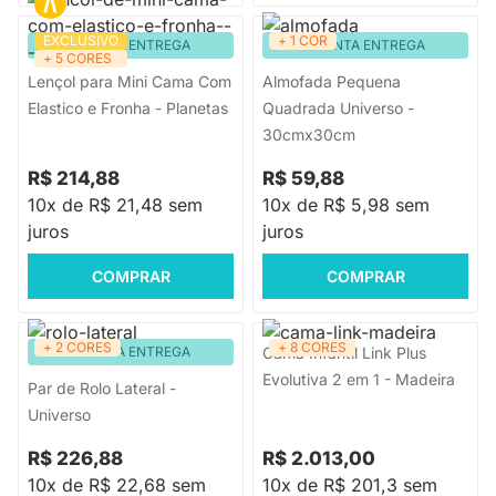
EXCLUSIVO
+ 1 COR
PRONTA ENTREGA
PRONTA ENTREGA
+ 5 CORES
Lençol para Mini Cama Com
Almofada Pequena
Elastico e Fronha - Planetas
Quadrada Universo -
30cmx30cm
R$ 214,88
R$ 59,88
10x de R$ 21,48 sem
10x de R$ 5,98 sem
juros
juros
COMPRAR
COMPRAR
+ 2 CORES
+ 8 CORES
PRONTA ENTREGA
Cama Infantil Link Plus
Evolutiva 2 em 1 - Madeira
Par de Rolo Lateral -
Universo
R$ 226,88
R$ 2.013,00
10x de R$ 22,68 sem
10x de R$ 201,3 sem