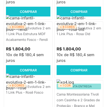
juros
juros
COMPRAR
COMPRAR
+ 8 CORES
+ 8 CORES
Cama Infantil Evolutiva 2 em
Cama Infantil Evolutiva 2 em
1 Link Plus Estrutura MDF
1 Link Plus - Rosa Old
Acabamento Fosco - Fendi
R$ 1.804,00
R$ 1.804,00
10x de R$ 180,4 sem
10x de R$ 180,4 sem
juros
juros
COMPRAR
COMPRAR
+ 8 CORES
+ 1 COR
Cama Infantil Evolutiva 2 em
PRONTA ENTREGA
1 Link Plus - Rosê Fosco
Cama Montessoriana Tivoli
com Casinha e 2 Grades de
Proteção - Branco e Mel