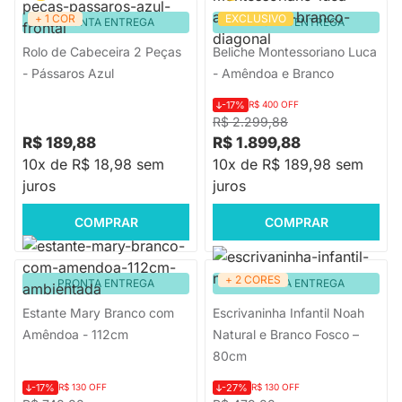
+ 1 COR
EXCLUSIVO
PRONTA ENTREGA
PRONTA ENTREGA
Rolo de Cabeceira 2 Peças
Beliche Montessoriano Luca
- Pássaros Azul
- Amêndoa e Branco
-17%
R$ 400 OFF
R$ 2.299,88
R$ 189,88
R$ 1.899,88
10x de R$ 18,98 sem
10x de R$ 189,98 sem
juros
juros
COMPRAR
COMPRAR
+ 2 CORES
PRONTA ENTREGA
PRONTA ENTREGA
Estante Mary Branco com
Escrivaninha Infantil Noah
Amêndoa - 112cm
Natural e Branco Fosco –
80cm
-17%
R$ 130 OFF
-27%
R$ 130 OFF