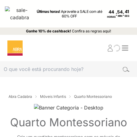
Últimas horas!
Aproveite a SALE com até
44
:
:
60% OFF
MIN
SEG
HORAS
Ganhe 10% de cashback!
Confira as regras aqui!
Abra Cadabra
Móveis Infantis
Quarto Montessoriano
Quarto Montessoriano
Crie um quartinho montessoriano com os móveis da