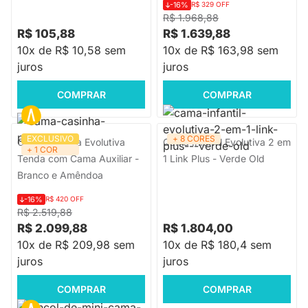
-16%
R$ 329 OFF
R$ 1.968,88
R$ 105,88
R$ 1.639,88
10x de R$ 10,58 sem
10x de R$ 163,98 sem
juros
juros
COMPRAR
COMPRAR
EXCLUSIVO
+ 8 CORES
Cama Casinha Evolutiva
Cama Infantil Evolutiva 2 em
+ 1 COR
Tenda com Cama Auxiliar -
1 Link Plus - Verde Old
Branco e Amêndoa
-16%
R$ 420 OFF
R$ 2.519,88
R$ 2.099,88
R$ 1.804,00
10x de R$ 209,98 sem
10x de R$ 180,4 sem
juros
juros
COMPRAR
COMPRAR