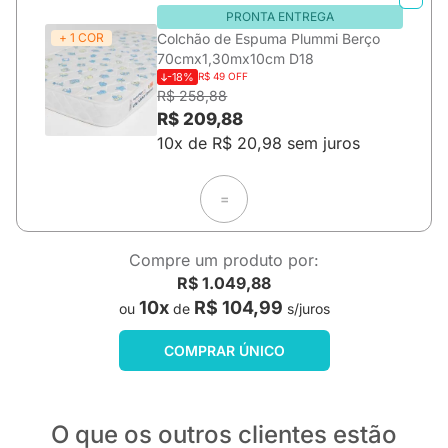
PRONTA ENTREGA
+ 1 COR
Colchão de Espuma Plummi Berço
70cmx1,30mx10cm D18
-18%
R$ 49 OFF
R$ 258,88
R$ 209,88
10x de R$ 20,98 sem juros
=
Compre um produto por:
R$ 1.049,88
10x
R$ 104,99
ou
de
s/juros
COMPRAR ÚNICO
O que os outros clientes estão