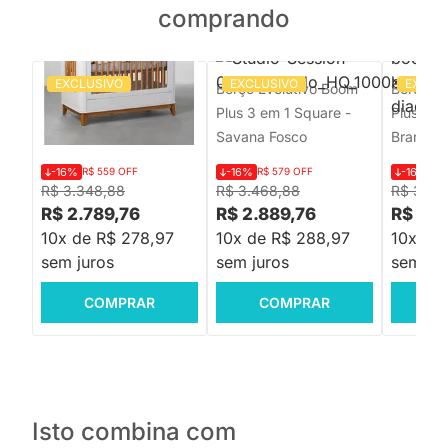
comprando
EXCLUSIVO
EXCLUSIVO
EXCLU
Berço Evolutivo Boom
Berço Evolutivo Boom
Berço Ev
Slim 3 em 1 Square -
Plus 3 em 1 Square -
Plus 3 e
Branco Fosco
Savana Fosco
Branco 
-16%
R$ 559 OFF
-16%
R$ 579 OFF
-16%
R$
R$ 3.348,88
R$ 3.468,88
R$ 3.46
R$ 2.789,76
R$ 2.889,76
R$ 2.8
10x de R$ 278,97
10x de R$ 288,97
10x de
sem juros
sem juros
sem jur
COMPRAR
COMPRAR
C
Isto combina com