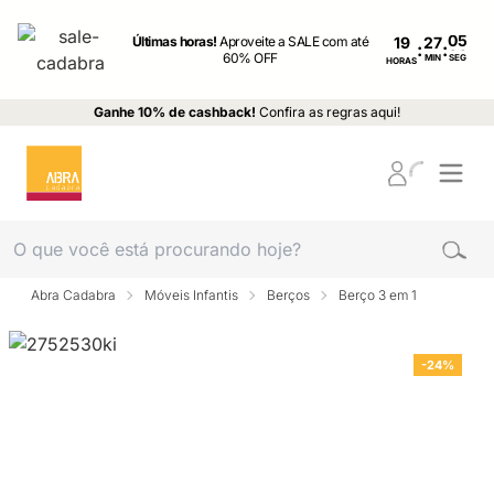
Últimas horas!
Aproveite a SALE com até
19
:
:
60% OFF
MIN
SEG
HORAS
Ganhe 10% de cashback!
Confira as regras aqui!
Abra Cadabra
Móveis Infantis
Berços
Berço 3 em 1
-24%