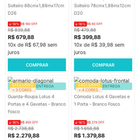
Solteiro 88cmx1,88mx17cm
Solteiro 78cmx1,88mx12cm
D26
D20
-19%
R$ 160 OFF
-16%
R$ 80 OFF
R$ 839,88
R$ 479,88
R$ 679,88
R$ 399,88
10x de R$ 67,98 sem
10x de R$ 39,98 sem
juros
juros
COMPRAR
COMPRAR
EXCLUSIVO
EXCLUSIVO
PRONTA ENTREGA
PRONTA ENTREGA
+ 3 CORES
+ 4 CORES
Guarda-Roupa Lotus 4
Cômoda Lotus 4 Gavetas e
Portas e 4 Gavetas - Branco
1 Porta - Branco Fosco
Fosco
-16%
R$ 459 OFF
-16%
R$ 279 OFF
R$ 2.738,88
R$ 1.658,88
R$ 2.279,88
R$ 1.379,88