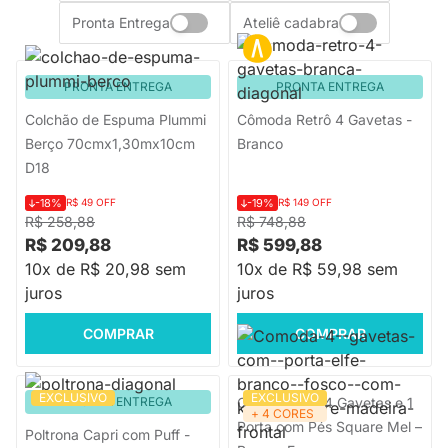
Pronta Entrega
Ateliê cadabra
PRONTA ENTREGA
PRONTA ENTREGA
Colchão de Espuma Plummi
Cômoda Retrô 4 Gavetas -
Berço 70cmx1,30mx10cm
Branco
D18
-18%
R$ 49 OFF
-19%
R$ 149 OFF
R$ 258,88
R$ 748,88
R$ 209,88
R$ 599,88
10x de R$ 20,98 sem
10x de R$ 59,98 sem
juros
juros
COMPRAR
COMPRAR
EXCLUSIVO
EXCLUSIVO
PRONTA ENTREGA
Cômoda Elfe 4 Gavetas e 1
+ 4 CORES
Porta com Pés Square Mel –
Poltrona Capri com Puff -