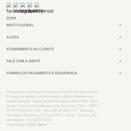
INSTITUCIONAL
AJUDA
ATENDIMENTO AO CLIENTE
FALE COM A GENTE
FORMAS DE PAGAMENTO E SEGURANÇA
Preços exclusivos para compras através da loja virtual.
Entrega do pedido condicionada a disponibilidade em
nosso estoque. Todos os direitos reservados 1996-2020
Ginga Comércio de Móveis e Decorações LTDA - CNPJ:
14.747.549/0001-59 - Insc. est: 87.290.778 - Avenida
Henrique Valadares, 23 Sala 1204 - Parte - Centro, Rio
de Janeiro - RJ 20231-030
Tecnologia:
VTEX, Deco