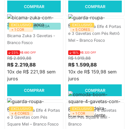
COMPRAR
COMPRAR
EXCLUSIVO
EXCLUSIVO
PRONTA ENTREGA
Guarda-Roupa Elfe 4 Portas
+ 1 COR
+ 5 CORES
e 3 Gavetas com Pés Retrô
Bicama Zuka 3 Gavetas -
Mel – Branco Fosco
Branco Fosco
-23%
R$ 680 OFF
-16%
R$ 320 OFF
R$ 2.899,88
R$ 1.919,88
R$ 2.219,88
R$ 1.599,88
10x de R$ 221,98 sem
10x de R$ 159,98 sem
juros
juros
COMPRAR
COMPRAR
EXCLUSIVO
EXCLUSIVO
Guarda-Roupa Elfe 4 Portas
Cômoda Boom 4 Gavetas
+ 4 CORES
+ 1 COR
e 3 Gavetas com Pés
com Pés Square Mel -
Square Mel – Branco Fosco
Branco