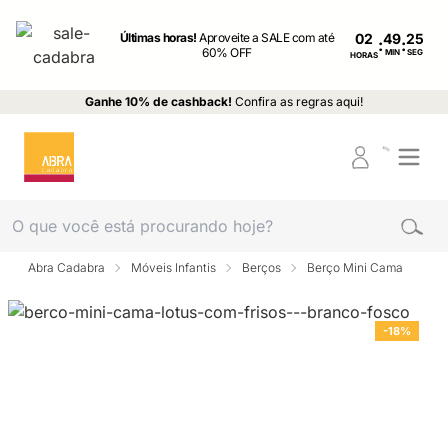
Últimas horas!
Aproveite a SALE com até
02
:
:
60% OFF
MIN
SEG
HORAS
Ganhe 10% de cashback!
Confira as regras aqui!
Abra Cadabra
Móveis Infantis
Berços
Berço Mini Cama
-18%