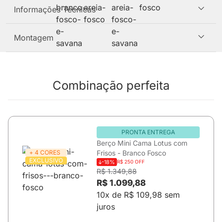
Informações Técnicas
Montagem
Combinação perfeita
PRONTA ENTREGA
Berço Mini Cama Lotus com
+ 4 CORES
Frisos - Branco Fosco
EXCLUSIVO
-18%
R$ 250 OFF
R$ 1.349,88
R$ 1.099,88
10x de R$ 109,98 sem
juros