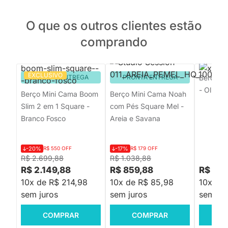
O que os outros clientes estão
comprando
EXCLUSIVO
PRONTA ENTREGA
PRONTA ENTREGA
Berço M
- Oliva e
Berço Mini Cama Boom
Berço Mini Cama Noah
Slim 2 em 1 Square -
com Pés Square Mel -
Branco Fosco
Areia e Savana
-20%
R$ 550 OFF
-17%
R$ 179 OFF
R$ 2.699,88
R$ 1.038,88
R$ 2.149,88
R$ 859,88
R$ 1.4
10x de R$ 214,98
10x de R$ 85,98
10x de
sem juros
sem juros
sem jur
COMPRAR
COMPRAR
C