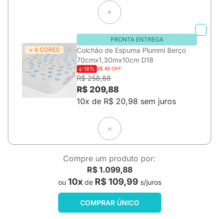
PRONTA ENTREGA
+ 4 CORES
Colchão de Espuma Plummi Berço
70cmx1,30mx10cm D18
-18%
R$ 49 OFF
R$ 258,88
R$ 209,88
10x de R$ 20,98 sem juros
=
Compre um produto por:
R$ 1.099,88
10x
R$ 109,99
ou
de
s/juros
COMPRAR ÚNICO