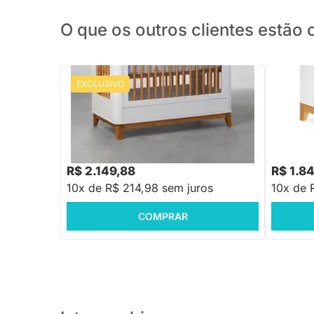
O que os outros clientes estã
EXCLUSIVO
PRONTA ENTREGA
Berço Mini Cama Boom Slim 2 em 1
Berço Ca
Square - Branco Fosco
R$ 2.699,88
R$ 2.219
-20%
Economize R$ 550
R$ 2.149,88
R$ 1.8
10x de R$ 214,98 sem juros
10x de 
COMPRAR