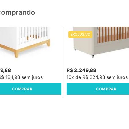
o comprando
EXCLUSIVO
PRONTA ENTREGA
PRONTA ENTREGA
ma Amor Perfeito - Branco
Berço Mini Cama Boom Plus 2 e
Rodízios - Areia Fosco
,88
R$ 2.699,88
-16%
Economize R$ 370
-16%
Economize R$ 45
49,88
R$ 2.249,88
R$ 184,98 sem juros
10x de R$ 224,98 sem juros
COMPRAR
COMPRAR