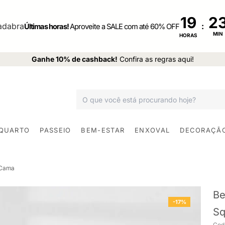
19
:
Últimas horas!
Aproveite a SALE com até 60% OFF
MIN
HORAS
Ganhe 10% de cashback!
Confira as regras aqui!
 QUARTO
PASSEIO
BEM-ESTAR
ENXOVAL
DECORAÇÃ
 Cama
Be
-17%
Sq
Cod