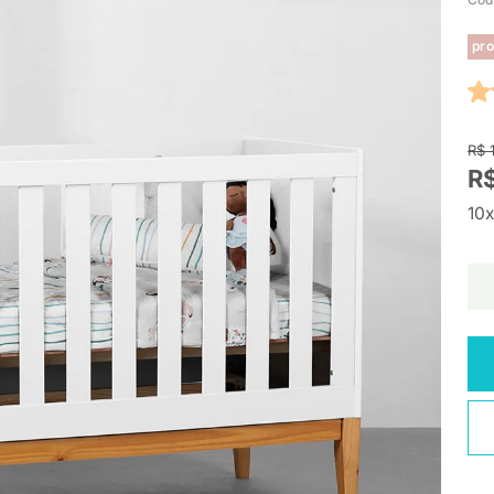
pro
R$ 
R$
10x