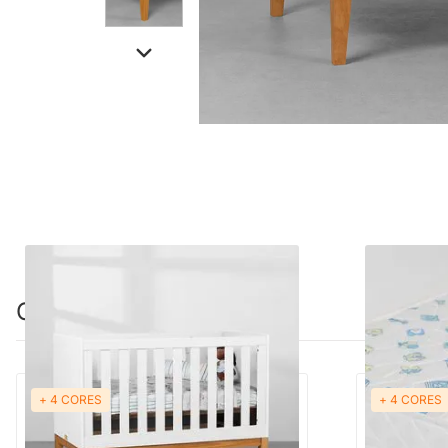
Combinação perfeita
+ 4 CORES
+ 4 CORES
PRONTA ENTREGA
Berço Mini Cama Noah com Pés Square
Colchão de 