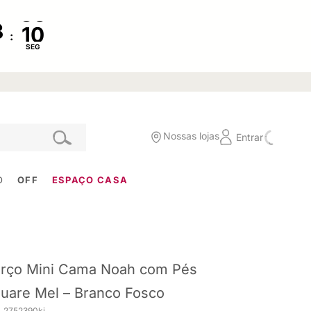
:
SEG
Nossas lojas
Entrar
O
OFF
ESPAÇO CASA
rço Mini Cama Noah com Pés
uare Mel – Branco Fosco
. 2752390ki