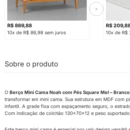
Mel – Branco Fosco
70cmx1,30m
-17%
Economize R$ 179
R$ 1.048,88
R$ 258,88
R$ 869,88
R$ 209,8
10x de R$ 86,98 sem juros
10x de R$ 
Sobre o produto
O
Berço Mini Cama Noah com Pés Square Mel – Branco
transformar em mini cama. Sua estrutura em MDF com pi
infantil. A grade fixa com espaçamento seguro, o estra
Com indicação de colchão 130x70x12 e peso suportado d
Este berço mini cama é especial por unir design versáti