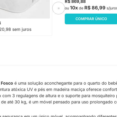
R$ 869,88
x10cm D18
10x
R$ 86,99
ou
de
s/juro
=
-18%
Economize R$ 49
COMPRAR ÚNICO
8
20,98 sem juros
 Fosco
é uma solução aconchegante para o quarto do bebê
ntura atóxica UV e pés em madeira maciça oferece confor
do com 3 regulagens de altura e o suporte para mosquiteir
e até 30 kg, é um móvel pensado para uso prolongado com
l e segurança em um único móvel, acompanhando diferentes 