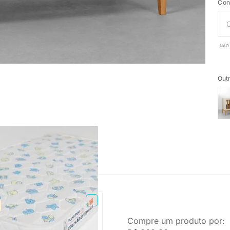
Con
NÃO 
Outr
PRONTA ENTREGA
Compre um produto por:
Espuma Plummi Berço