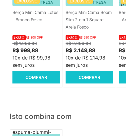
EXCLUSIVO
EXCLUSIVO
EXCLU
PRONTA ENTREGA
PRONTA ENTREGA
PRON
Berço Mini Cama Lotus
Berço Mini Cama Boom
Berço M
- Branco Fosco
Slim 2 em 1 Square -
- Areia 
Areia Fosco
-23%
R$ 300 OFF
-20%
R$ 550 OFF
-23%
R$
R$ 1.299,88
R$ 2.699,88
R$ 1.29
R$ 999,88
R$ 2.149,88
R$ 999
10x de R$ 99,98
10x de R$ 214,98
10x de
sem juros
sem juros
sem jur
COMPRAR
COMPRAR
C
Isto combina com