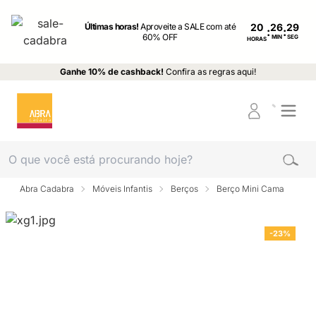
Últimas horas!
Aproveite a SALE com até
20
:
:
60% OFF
MIN
SEG
HORAS
Ganhe 10% de cashback!
Confira as regras aqui!
Abra Cadabra
Móveis Infantis
Berços
Berço Mini Cama
-23%