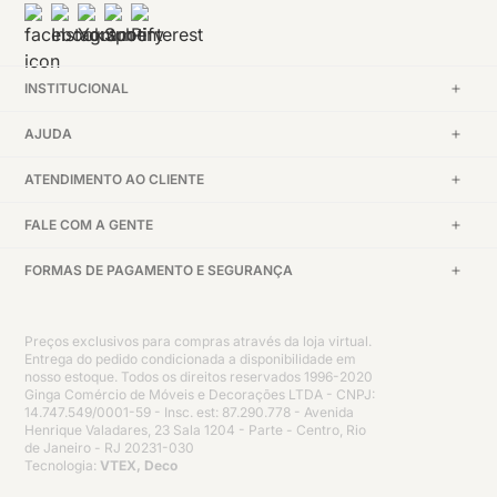
INSTITUCIONAL
AJUDA
ATENDIMENTO AO CLIENTE
FALE COM A GENTE
FORMAS DE PAGAMENTO E SEGURANÇA
Preços exclusivos para compras através da loja virtual.
Entrega do pedido condicionada a disponibilidade em
nosso estoque. Todos os direitos reservados 1996-2020
Ginga Comércio de Móveis e Decorações LTDA - CNPJ:
14.747.549/0001-59 - Insc. est: 87.290.778 - Avenida
Henrique Valadares, 23 Sala 1204 - Parte - Centro, Rio
de Janeiro - RJ 20231-030
Tecnologia:
VTEX, Deco