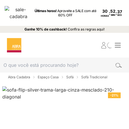
Últimas horas!
Aproveite a SALE com até
30
:
:
60% OFF
MIN
SEG
HORAS
Ganhe 10% de cashback!
Confira as regras aqui!
Abra Cadabra
Espaço Casa
Sofá
Sofá Tradicional
-21%