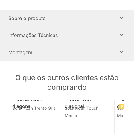
Sobre o produto
Informações Técnicas
Montagem
O que os outros clientes estão
comprando
EXCLU
Sofá Noah Trento Gris
Sofá Noah Touch
Sofá Gir
Menta
Mandari