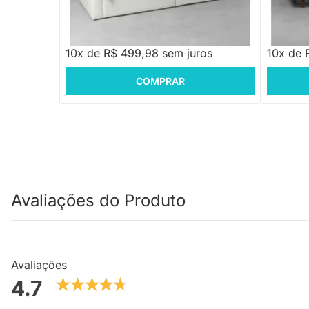
R$ 5.999,88
-16%
Economize R$ 1.000
R$ 4.999,88
R$ 3.5
10x de R$ 499,98 sem juros
10x de 
COMPRAR
Avaliações do Produto
Avaliações
4.7