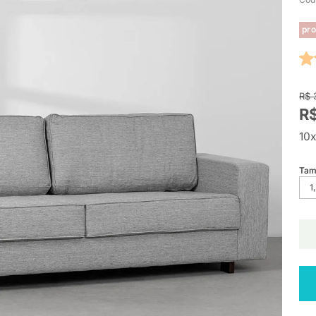
pro
R$ 
R$
10x
Tam
1