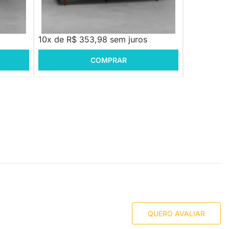
R$ 3.539,88
R$ 4.558
10x de R$ 353,98 sem juros
10x de R$
COMPRAR
QUERO AVALIAR