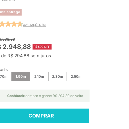
nta entrega
AVALIAÇÕES (6)
3.538,88
 2.948,88
R$ 590 OFF
 de R$ 294,88 sem juros
anho:
,70m
1,90m
2,10m
2,30m
2,50m
Cashback:
compre e ganhe R$ 294,89 de volta
COMPRAR