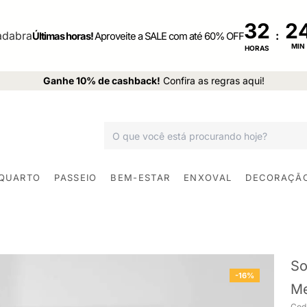
32
:
Últimas horas!
Aproveite a SALE com até 60% OFF
MIN
HORAS
Ganhe 10% de cashback!
Confira as regras aqui!
 QUARTO
PASSEIO
BEM-ESTAR
ENXOVAL
DECORAÇÃ
So
-16%
Me
Cod.