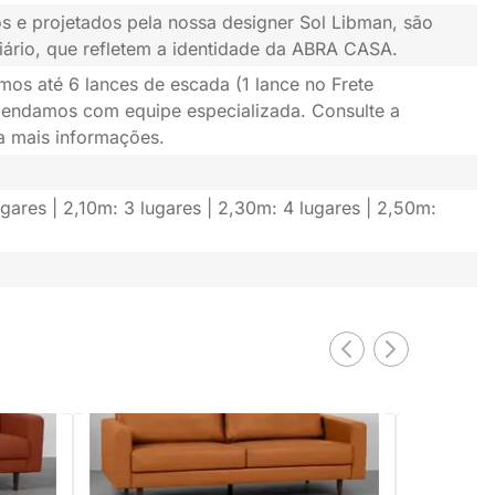
s e projetados pela nossa designer Sol Libman, são
iário, que refletem a identidade da ABRA CASA.
mos até 6 lances de escada (1 lance no Frete
gendamos com equipe especializada. Consulte a
ra mais informações.
ugares | 2,10m: 3 lugares | 2,30m: 4 lugares | 2,50m:
EXCLUSIV
Sofá Noah Touch Mandarina
Sofá Giro P