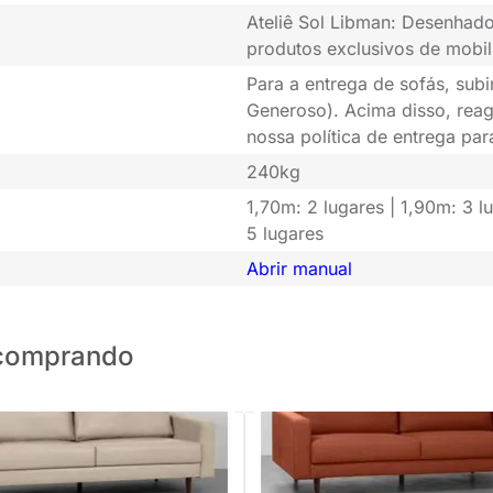
Ateliê Sol Libman: Desenhado
produtos exclusivos de mobil
Para a entrega de sofás, subi
Generoso). Acima disso, rea
nossa política de entrega pa
240kg
1,70m: 2 lugares | 1,90m: 3 l
5 lugares
Abrir manual
o comprando
h Touch Capuccino
Sofá Noah Trento Terracota