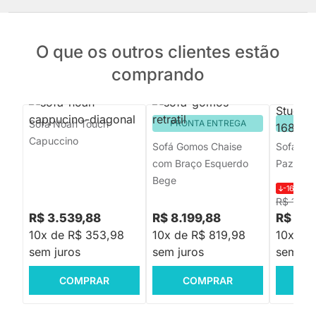
O que os outros clientes estão
comprando
Sofá Noah Touch
PRONTA ENTREGA
PRON
Capuccino
Sofá Gomos Chaise
Sofá San
com Braço Esquerdo
Paz Cam
Bege
-16%
R$ 
R$ 11.51
R$ 3.539,88
R$ 8.199,88
R$ 9.5
10x de R$ 353,98
10x de R$ 819,98
10x de
sem juros
sem juros
sem jur
COMPRAR
COMPRAR
C