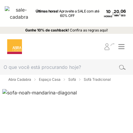
Últimas horas!
Aproveite a SALE com até
10
:
:
60% OFF
MIN
SEG
HORAS
Ganhe 10% de cashback!
Confira as regras aqui!
Abra Cadabra
Espaço Casa
Sofá
Sofá Tradicional