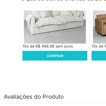
PRONTA ENTREGA
Sofá Pluma Bege Cru
Sofá Jua
R$ 5.999,88
-16%
Economize R$ 1.000
R$ 4.999,88
R$ 8.2
10x de R$ 499,98 sem juros
10x de 
COMPRAR
Avaliações do Produto