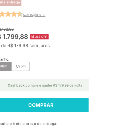
nta entrega
AVALIAÇÕES (2)
2.182,88
 1.799,88
R$ 383 OFF
 de R$ 179,98 sem juros
anho:
,40m
1,95m
Cashback:
compre e ganhe R$ 179,99 de volta
COMPRAR
sulte o frete e prazo de entrega: