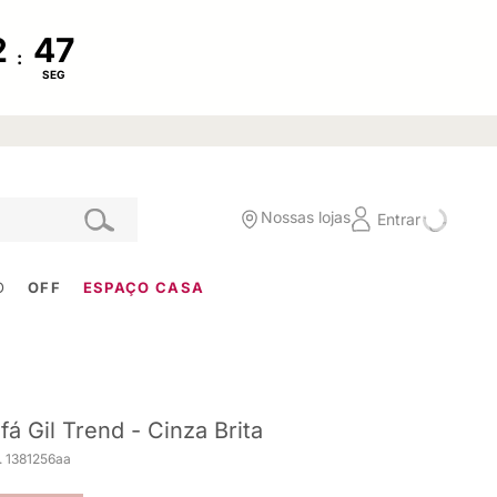
:
SEG
Nossas lojas
Entrar
O
OFF
ESPAÇO CASA
fá Gil Trend - Cinza Brita
. 1381256aa