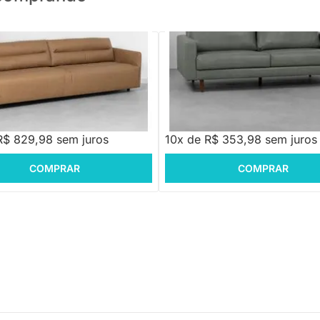
PRONTA ENTREGA
Sofá Noah Touch Menta
n Estonado Castanho
99,88
R$ 3.539,88
R$ 829,98 sem juros
10x de R$ 353,98 sem juros
COMPRAR
COMPRAR