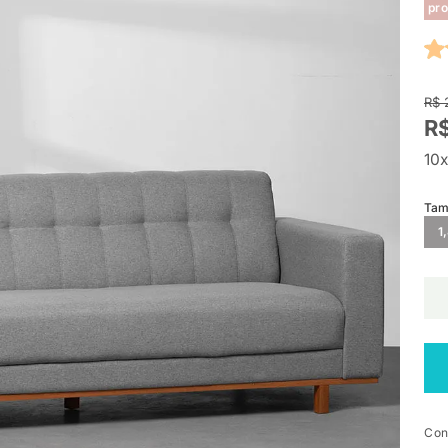
pro
R$ 
R$
10x
Tam
1
Con