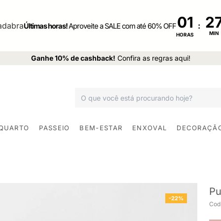
01
:
Últimas horas!
Aproveite a SALE com até 60% OFF
MIN
HORAS
Ganhe 10% de cashback!
Confira as regras aqui!
 QUARTO
PASSEIO
BEM-ESTAR
ENXOVAL
DECORAÇÃ
Pu
-22%
Cod