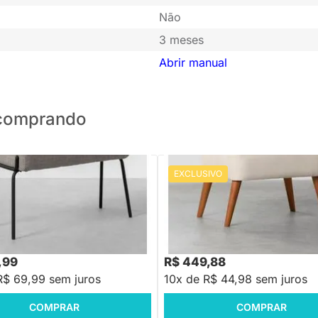
Não
3 meses
Abrir manual
o comprando
EXCLUSIVO
PRONTA ENTREGA
PRONTA ENTREGA
Tricô - Castor
Puff Ginga Trenddie - Cru
88
R$ 599,88
-22%
Economize R$ 209
-25%
Economize R$ 150
,99
R$ 449,88
R$ 69,99 sem juros
10x de R$ 44,98 sem juros
COMPRAR
COMPRAR