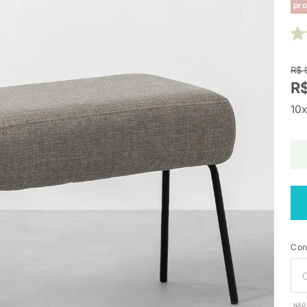
pro
R$ 
R
10x
Con
NÃO 