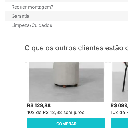
Requer montagem?
Garantia
Limpeza/Cuidados
O que os outros clientes estã
PRONTA ENTREGA
Puff Timbó Redondo Botonê - Concreto
Puff May 
R$ 909,
R$ 129,88
R$ 699
10x de R$ 12,98 sem juros
10x de 
COMPRAR