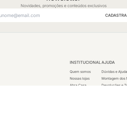
Novidades, promoções e conteúdos exclusivos
CADASTRA
INSTITUCIONAL
AJUDA
Quem somos
Dúvidas e Ajud
Nossas lojas
Montagem dos 
Abra Casa
Devoluções e T
Cashback
Segunda Via de
Nossas Campanhas
Trabalhe Cono
Vendas Corpora