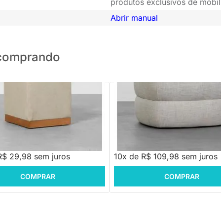
produtos exclusivos de mobil
Abrir manual
o comprando
u - Bege
PRONTA ENTREGA
Puff Gael Piemonte - Linhão
R$ 1.338,88
-17%
Economize R$ 239
,88
R$ 1.099,88
R$ 29,98 sem juros
10x de R$ 109,98 sem juros
COMPRAR
COMPRAR