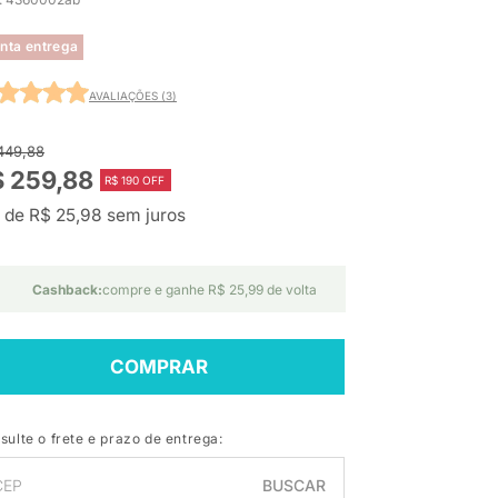
nta entrega
AVALIAÇÕES (3)
449,88
 259,88
R$ 190 OFF
 de R$ 25,98 sem juros
Cashback:
compre e ganhe R$ 25,99 de volta
COMPRAR
sulte o frete e prazo de entrega:
BUSCAR