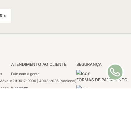
R >
ATENDIMENTO AO CLIENTE
SEGURANÇA
as
Fale com a gente
FORMAS DE PAGAMENTO
Móveis
(21) 3017-9900 | 4003-2086 (Nacional)
rocas
WhatsApp
 Boleto
(21) 97117-4398
sco
2ª a 6ª - 08h às 21h
tivas
Sábado: 08h às 12h (apenas WhatsApp)