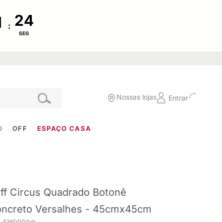
:
SEG
Nossas lojas
Entrar
O
OFF
ESPAÇO CASA
ff Circus Quadrado Botonê
ncreto Versalhes - 45cmx45cm
. 4360002ab