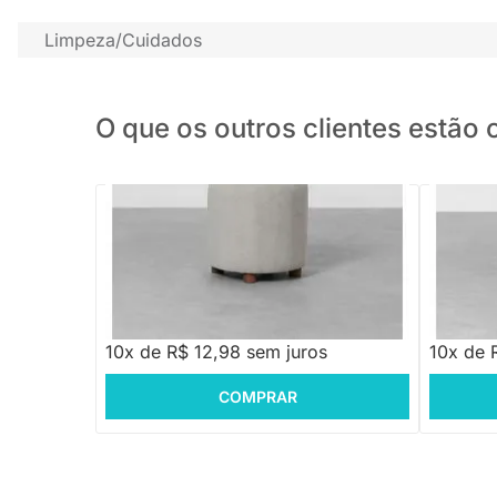
Limpeza/Cuidados
O que os outros clientes estã
PRONTA ENTREGA
Puff Mal
Puff Timbó Redondo Botonê - Concreto
R$ 129,88
R$ 299
10x de R$ 12,98 sem juros
10x de 
COMPRAR