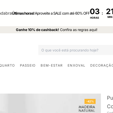
03
:
Últimas horas!
Aproveite a SALE com até 60% OFF
MIN
HORAS
Ganhe 10% de cashback!
Confira as regras aqui!
 QUARTO
PASSEIO
BEM-ESTAR
ENXOVAL
DECORAÇÃ
Pu
-42%
Co
Cod