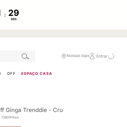
:
SEG
Nossas lojas
Entrar
O
OFF
ESPAÇO CASA
ff Ginga Trenddie - Cru
. 1380614aa