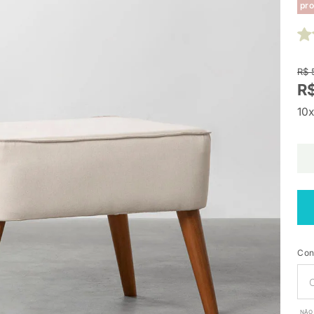
pro
R$ 
R
10x
Con
NÃO 