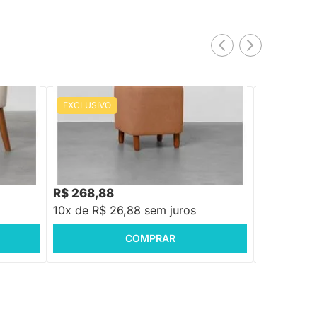
EXCLUSIVO
PRONTA ENTREGA
1491003cc 
Puff Circus Quadrado Botonê Lajota
Versalhes - 45cmx45cm
R$ 449,88
-40%
Economize R$ 181
R$ 268,88
R$ 3.398
10x de R$ 26,88 sem juros
10x de R$
COMPRAR