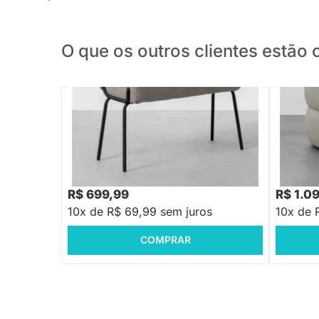
O que os outros clientes estã
PRONTA ENTREGA
Puff May Tricô - Castor
Puff Gael
R$ 909,88
R$ 1.338
-22%
Economize R$ 209
R$ 699,99
R$ 1.0
10x de R$ 69,99 sem juros
10x de 
COMPRAR