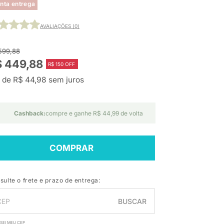
nta entrega
AVALIAÇÕES (0)
599,88
$ 449,88
R$ 150 OFF
 de R$ 44,98 sem juros
Cashback:
compre e ganhe R$ 44,99 de volta
COMPRAR
sulte o frete e prazo de entrega:
BUSCAR
SEI MEU CEP