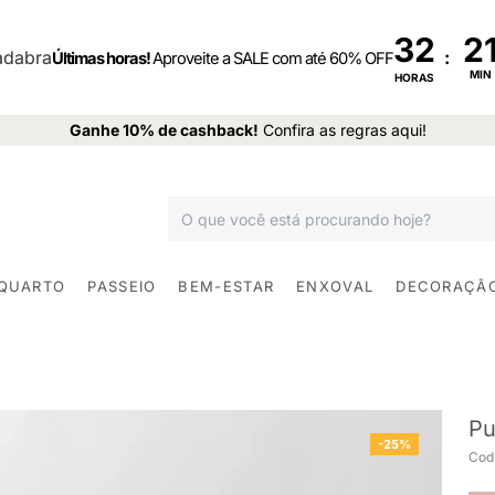
32
:
Últimas horas!
Aproveite a SALE com até 60% OFF
MIN
HORAS
Ganhe 10% de cashback!
Confira as regras aqui!
 QUARTO
PASSEIO
BEM-ESTAR
ENXOVAL
DECORAÇÃ
Pu
-25%
Cod