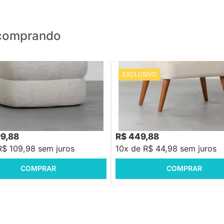
o comprando
EXCLUSIVO
PRONTA ENTREGA
PRONTA ENTREGA
 Piemonte - Linhão
Puff Ginga Trenddie - Cru
,88
R$ 599,88
-17%
Economize R$ 239
-25%
Economize R$ 150
99,88
R$ 449,88
R$ 109,98 sem juros
10x de R$ 44,98 sem juros
COMPRAR
COMPRAR