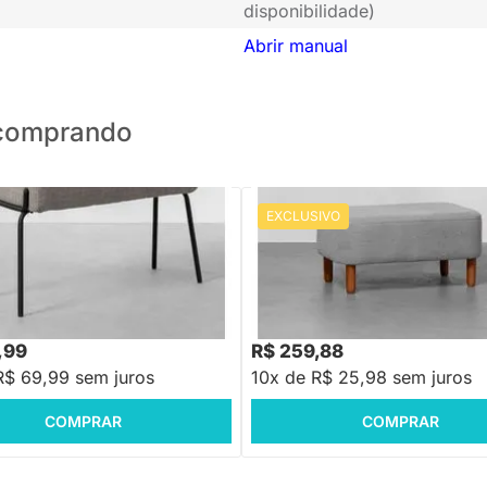
disponibilidade)
Abrir manual
o comprando
EXCLUSIVO
PRONTA ENTREGA
PRONTA ENTREGA
Tricô - Castor
Puff Circus Retangular Botonê C
Versalhes - 72cmx45cm
88
R$ 499,88
-22%
Economize R$ 209
-48%
Economize R$ 240
,99
R$ 259,88
R$ 69,99 sem juros
10x de R$ 25,98 sem juros
COMPRAR
COMPRAR