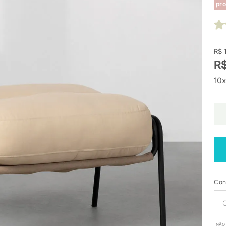
pro
R$ 
R$
10x
Con
NÃO 