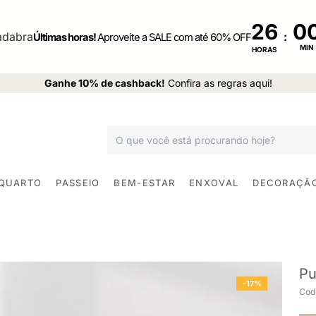
25
:
Últimas horas!
Aproveite a SALE com até 60% OFF
MIN
HORAS
Ganhe 10% de cashback!
Confira as regras aqui!
 QUARTO
PASSEIO
BEM-ESTAR
ENXOVAL
DECORAÇÃ
Pu
-17%
Cod