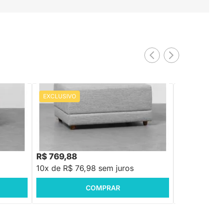
EXCLUSIVO
PRONTA ENTREGA
Puff Hash C
Avelã Fosco
oncreto
Puff Plug Trama Larga Grafite -
84cmx64cm
R$ 2.548,8
R$ 769,88
R$ 2.119,
10x de R$ 76,98 sem juros
10x de R$ 
COMPRAR