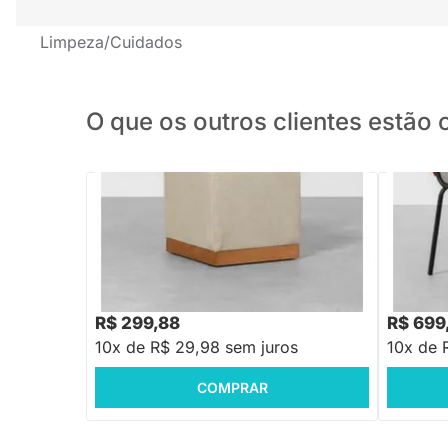
Limpeza/Cuidados
O que os outros clientes estã
Puff Malu - Bege
Puff May 
R$ 909,
R$ 299,88
R$ 699
10x de R$ 29,98 sem juros
10x de 
COMPRAR