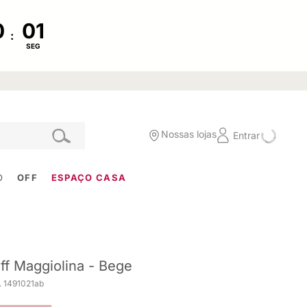
:
SEG
Nossas lojas
Entrar
O
OFF
ESPAÇO CASA
ff Maggiolina - Bege
. 1491021ab