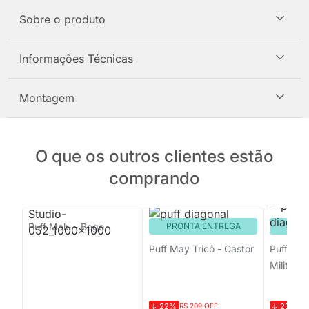
Sobre o produto
Informações Técnicas
Montagem
O que os outros clientes estão
comprando
Puff Malu - Bege
PRONTA ENTREGA
PRON
Puff May Tricô - Castor
Puff Mag
Militar
-22%
R$ 209 OFF
-23%
R$