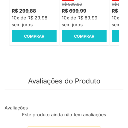
R$ 909,88
R$ 2.20
R$ 299,88
R$ 699,99
R$ 1.6
10x de R$ 29,98
10x de R$ 69,99
10x de
sem juros
sem juros
sem jur
COMPRAR
COMPRAR
C
Avaliações do Produto
Avaliações
Este produto ainda não tem avaliações