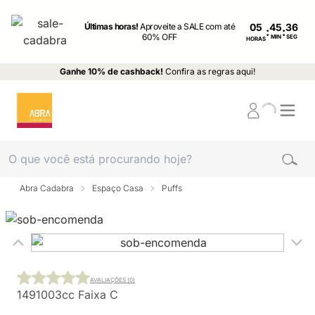
Últimas horas!
Aproveite a SALE com até
05
:
:
60% OFF
MIN
SEG
HORAS
Ganhe 10% de cashback!
Confira as regras aqui!
Abra Cadabra
Espaço Casa
Puffs
AVALIAÇÕES (0)
1491003cc Faixa C