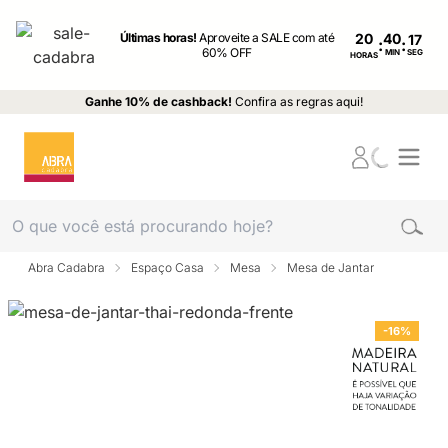
Últimas horas!
Aproveite a SALE com até
20
:
:
60% OFF
MIN
SEG
HORAS
Ganhe 10% de cashback!
Confira as regras aqui!
Abra Cadabra
Espaço Casa
Mesa
Mesa de Jantar
-16%