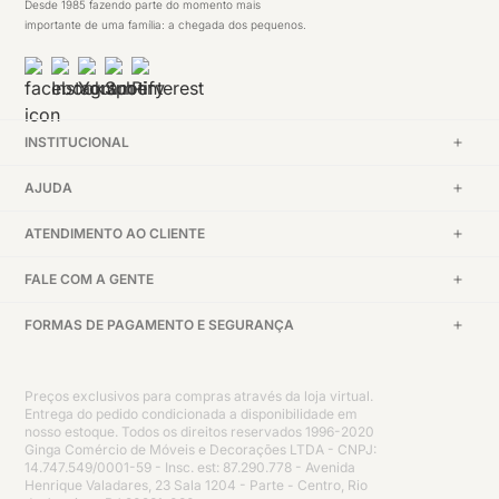
Desde 1985 fazendo parte do momento mais
importante de uma família: a chegada dos pequenos.
INSTITUCIONAL
AJUDA
ATENDIMENTO AO CLIENTE
FALE COM A GENTE
FORMAS DE PAGAMENTO E SEGURANÇA
Preços exclusivos para compras através da loja virtual.
Entrega do pedido condicionada a disponibilidade em
nosso estoque. Todos os direitos reservados 1996-2020
Ginga Comércio de Móveis e Decorações LTDA - CNPJ:
14.747.549/0001-59 - Insc. est: 87.290.778 - Avenida
Henrique Valadares, 23 Sala 1204 - Parte - Centro, Rio