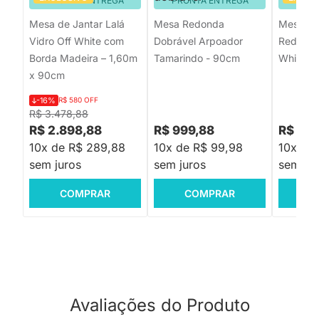
PRONTA ENTREGA
PRONTA ENTREGA
PRON
Mesa de Jantar Lalá
Mesa Redonda
Mesa de
Vidro Off White com
Dobrável Arpoador
Redonda
Borda Madeira – 1,60m
Tamarindo - 90cm
White - 
x 90cm
-16%
R$ 580 OFF
R$ 3.478,88
R$ 2.898,88
R$ 999,88
R$ 2.9
10x de R$ 289,88
10x de R$ 99,98
10x de
sem juros
sem juros
sem jur
COMPRAR
COMPRAR
C
Avaliações do Produto