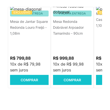
EXCLUSIVO
EXCLU
PRONTA ENTREGA
PRONTA ENTREGA
Mesa de
Castanh
Mesa de Jantar Square
Mesa Redonda
1,10m
Redonda Louro Freijó -
Dobrável Arpoador
1,08m
Tamarindo - 90cm
R$ 799,88
R$ 999,88
R$ 7.2
10x de R$ 79,98
10x de R$ 99,98
10x de
sem juros
sem juros
sem jur
COMPRAR
COMPRAR
C