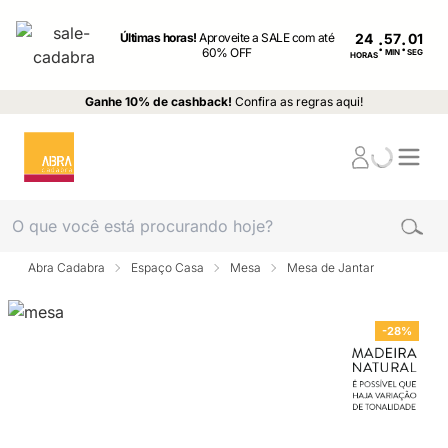
Últimas horas!
Aproveite a SALE com até
24
:
:
60% OFF
MIN
SEG
HORAS
Ganhe 10% de cashback!
Confira as regras aqui!
Abra Cadabra
Espaço Casa
Mesa
Mesa de Jantar
-28%