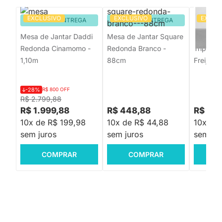
EXCLUSIVO
EXCLUSIVO
EXCLU
PRONTA ENTREGA
PRONTA ENTREGA
PRON
Mesa de Jantar Daddi
Mesa de Jantar Square
Mesa de
Redonda Cinamomo -
Redonda Branco -
Tripé R
1,10m
88cm
Freijó -
-28%
R$ 800 OFF
R$ 2.799,88
R$ 1.999,88
R$ 448,88
R$ 599
10x de R$ 199,98
10x de R$ 44,88
10x de
sem juros
sem juros
sem jur
COMPRAR
COMPRAR
C