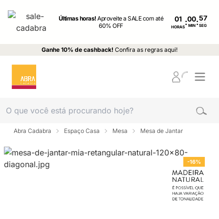
Últimas horas!
Aproveite a SALE com até
01
:
:
60% OFF
MIN
SEG
HORAS
Ganhe 10% de cashback!
Confira as regras aqui!
Abra Cadabra
Espaço Casa
Mesa
Mesa de Jantar
-16%