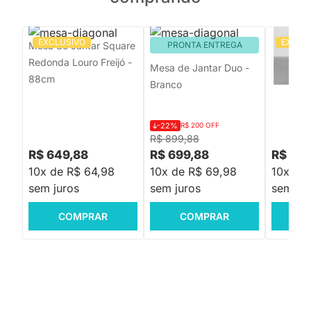
EXCLUSIVO
EXCLU
Mesa de Jantar Square
PRONTA ENTREGA
Mesa de
Redonda Louro Freijó -
Tripé R
Mesa de Jantar Duo -
88cm
Freijó -
Branco
-22%
R$ 200 OFF
R$ 899,88
R$ 649,88
R$ 699,88
R$ 599
10x de R$ 64,98
10x de R$ 69,98
10x de
sem juros
sem juros
sem jur
COMPRAR
COMPRAR
C