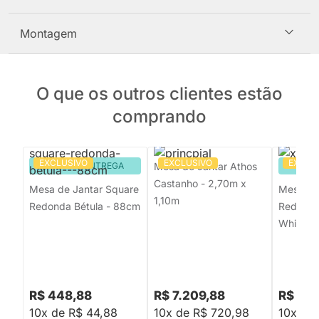
Montagem
O que os outros clientes estão
comprando
EXCLUSIVO
EXCLUSIVO
EXCLU
PRONTA ENTREGA
Mesa de Jantar Athos
PRON
Castanho - 2,70m x
Mesa de Jantar Square
Mesa de
1,10m
Redonda Bétula - 88cm
Redonda
White - 
R$ 448,88
R$ 7.209,88
R$ 2.9
10x de R$ 44,88
10x de R$ 720,98
10x de