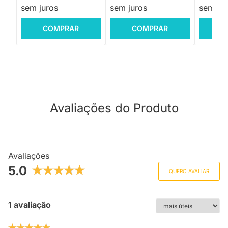
sem juros
sem juros
sem jur
COMPRAR
COMPRAR
C
Avaliações do Produto
Avaliações
5.0
QUERO AVALIAR
1 avaliação