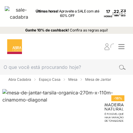
Últimas horas!
Aproveite a SALE com até
17
:
:
60% OFF
MIN
SEG
HORAS
Ganhe 10% de cashback!
Confira as regras aqui!
Abra Cadabra
Espaço Casa
Mesa
Mesa de Jantar
-16%