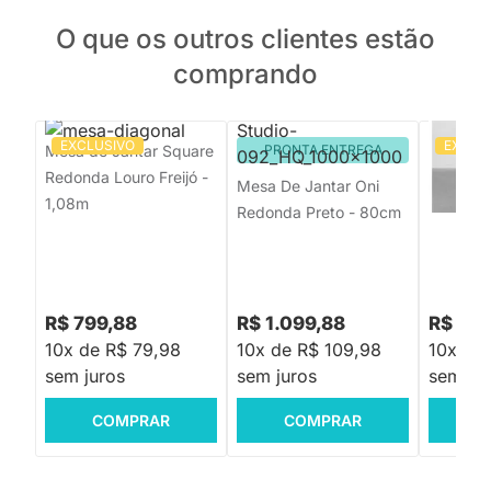
O que os outros clientes estão
comprando
EXCLUSIVO
EXCLU
Mesa de Jantar Square
PRONTA ENTREGA
Mesa de
Redonda Louro Freijó -
Tripé R
Mesa De Jantar Oni
1,08m
Freijó -
Redonda Preto - 80cm
R$ 799,88
R$ 1.099,88
R$ 599
10x de R$ 79,98
10x de R$ 109,98
10x de
sem juros
sem juros
sem jur
COMPRAR
COMPRAR
C