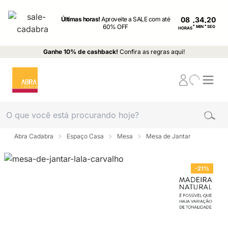
Últimas horas!
Aproveite a SALE com até
08
:
:
60% OFF
MIN
SEG
HORAS
Ganhe 10% de cashback!
Confira as regras aqui!
Abra Cadabra
Espaço Casa
Mesa
Mesa de Jantar
-21%