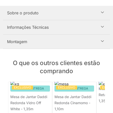
Sobre o produto
Informações Técnicas
Montagem
O que os outros clientes estão
comprando
EXCLUSIVO
EXCLUSIVO
EXCLU
PRONTA ENTREGA
PRONTA ENTREGA
Mesa de 
Retangul
Mesa de Jantar Daddi
Mesa de Jantar Daddi
1,35x9
Redonda Vidro Off
Redonda Cinamomo -
White - 1,35m
1,10m