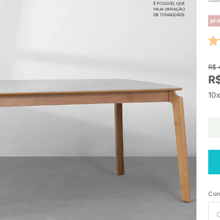
pro
R$ 
R$
10x
Con