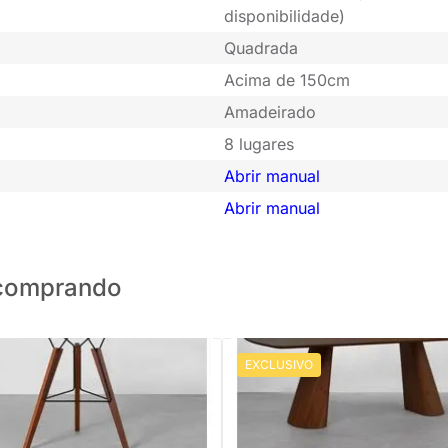
disponibilidade)
Quadrada
Acima de 150cm
Amadeirado
8 lugares
Abrir manual
Abrir manual
o comprando
EXCLUSIVO
PRONTA ENTREGA
Mesa de Jantar Athos Castanho 
x 1,10m
Jantar Oni Redonda Preto -