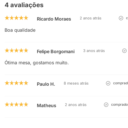
4 avaliações
2 anos atrás
c
Ricardo Moraes
Boa qualidade
3 anos atrás
Felipe Borgomani
Ótima mesa, gostamos muito.
8 meses atrás
comprado
Paulo H.
2 anos atrás
comprador
Matheus