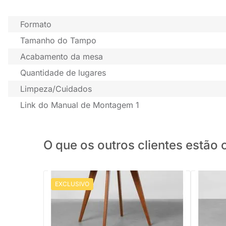
Formato
Tamanho do Tampo
Acabamento da mesa
Quantidade de lugares
Limpeza/Cuidados
Link do Manual de Montagem 1
O que os outros clientes estã
EXCLUSIVO
PRONTA ENTREGA
Mesa de Jantar Square Redonda Louro
Mesa De 
Freijó - 88cm
80cm