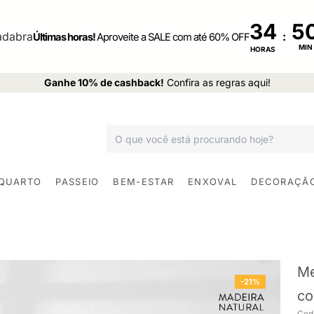
34
:
Últimas horas!
Aproveite a SALE com até 60% OFF
MIN
HORAS
Ganhe 10% de cashback!
Confira as regras aqui!
 QUARTO
PASSEIO
BEM-ESTAR
ENXOVAL
DECORAÇÃ
Me
-21%
co
Cod