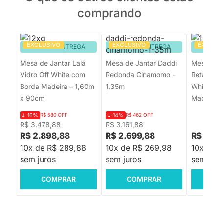
comprando
EXCLUSIVO
EXCLUSIVO
EXCLU
PRONTA ENTREGA
PRONTA ENTREGA
PRON
Mesa de Jantar Lalá
Mesa de Jantar Daddi
Mesa de 
Vidro Off White com
Redonda Cinamomo -
Retangul
Borda Madeira – 1,60m
1,35m
White c
x 90cm
Madeira
-16%
R$ 580 OFF
-14%
R$ 462 OFF
R$ 3.478,88
R$ 3.161,88
R$ 2.898,88
R$ 2.699,88
R$ 2.6
10x de R$ 289,88
10x de R$ 269,98
10x de
sem juros
sem juros
sem jur
COMPRAR
COMPRAR
C