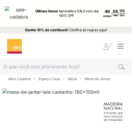
Últimas horas!
Aproveite a SALE com até
46
:
:
60% OFF
MIN
SEG
HORAS
Ganhe 10% de cashback!
Confira as regras aqui!
Abra Cadabra
Espaço Casa
Mesa
Mesa de Jantar