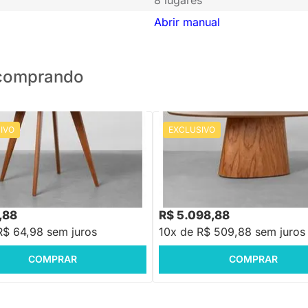
Abrir manual
o comprando
IVO
EXCLUSIVO
PRONTA ENTREGA
PRONTA ENTREGA
Jantar Square Redonda Louro
Mesa de Jantar Tarsila Oval Cin
88cm
2,20m x 1,10m
R$ 6.899,88
-26%
Economize R$ 1.8
,88
R$ 5.098,88
R$ 64,98 sem juros
10x de R$ 509,88 sem juros
COMPRAR
COMPRAR