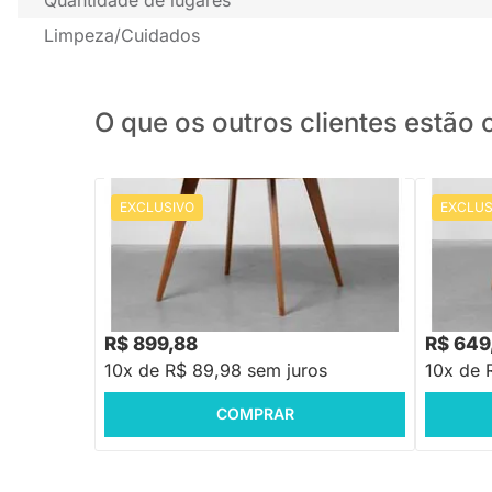
Limpeza/Cuidados
O que os outros clientes estã
EXCLUSIVO
EXCLUS
PRONTA ENTREGA
Mesa de Jantar Square Redonda Louro
Mesa de 
Freijó - 1,18m
Freijó - 
R$ 899,88
R$ 649
10x de R$ 89,98 sem juros
10x de 
COMPRAR