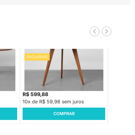
EXCLUSIVO
EXCLUSIV
PRONTA ENTREGA
Mesa de Jan
Castanho -
amomo -
Mesa de Jantar Square Tripé Redonda
Louro Freijó - 88cm
01
R$ 599,88
R$ 2.574
10x de R$ 59,98 sem juros
10x de R$ 
COMPRAR