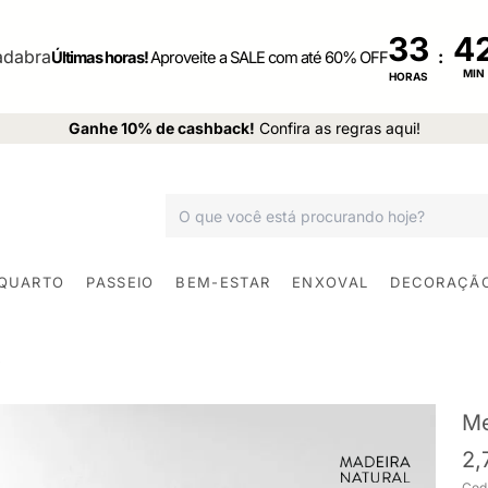
33
:
Últimas horas!
Aproveite a SALE com até 60% OFF
MIN
HORAS
Ganhe 10% de cashback!
Confira as regras aqui!
 QUARTO
PASSEIO
BEM-ESTAR
ENXOVAL
DECORAÇÃ
Me
2,
Cod