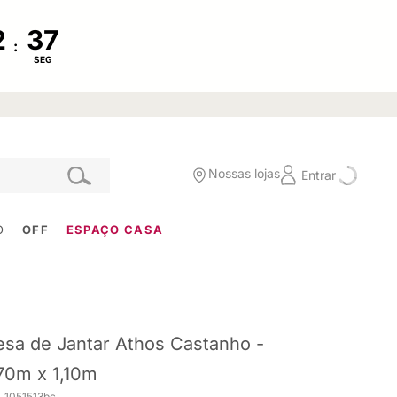
:
SEG
Nossas lojas
Entrar
O
OFF
ESPAÇO CASA
sa de Jantar Athos Castanho -
70m x 1,10m
. 1051513bc