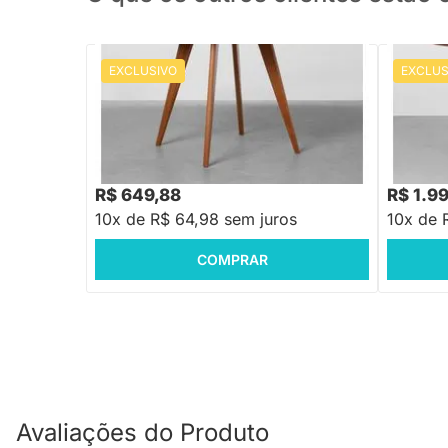
EXCLUSIVO
EXCLUS
PRONTA ENTREGA
Mesa de Jantar Square Redonda Louro
Mesa de 
Freijó - 88cm
Cinamomo
R$ 2.799
R$ 649,88
R$ 1.9
10x de R$ 64,98 sem juros
10x de 
COMPRAR
Avaliações do Produto