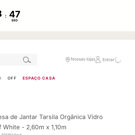
:
SEG
Nossas lojas
Entrar
O
OFF
ESPAÇO CASA
sa de Jantar Tarsila Orgânica Vidro
f White - 2,60m x 1,10m
. 1051504md