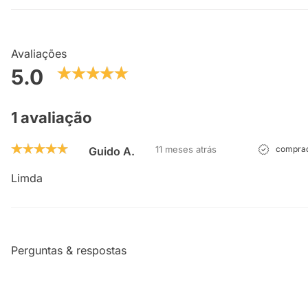
Avaliações
5.0
1 avaliação
11 meses atrás
comprad
Guido A.
Limda
Perguntas & respostas