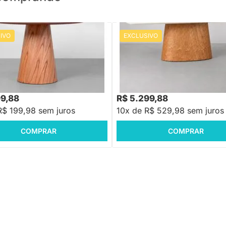
IVO
EXCLUSIVO
PRONTA ENTREGA
PRONTA ENTREGA
Jantar Daddi Redonda
Mesa de Jantar Tarsila Retangula
 - 1,10m
Off White - 1,80m x 1,10m
,88
R$ 6.359,88
-28%
Economize R$ 800
-16%
Economize R$ 1.0
99,88
R$ 5.299,88
R$ 199,98 sem juros
10x de R$ 529,98 sem juros
COMPRAR
COMPRAR