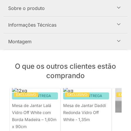
Sobre o produto
Informações Técnicas
Montagem
O que os outros clientes estão
comprando
EXCLUSIVO
EXCLUSIVO
EXCLU
PRONTA ENTREGA
PRONTA ENTREGA
Mesa de
Tripé R
Mesa de Jantar Lalá
Mesa de Jantar Daddi
Freijó -
Vidro Off White com
Redonda Vidro Off
Borda Madeira – 1,60m
White - 1,35m
x 90cm