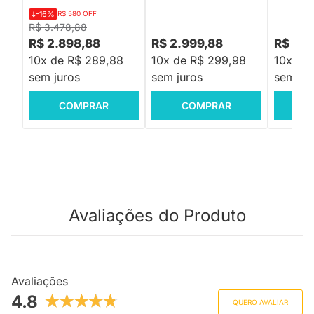
-16%
R$ 580 OFF
R$ 3.478,88
R$ 2.898,88
R$ 2.999,88
R$ 599
10x de R$ 289,88
10x de R$ 299,98
10x de
sem juros
sem juros
sem jur
COMPRAR
COMPRAR
C
Avaliações do Produto
Avaliações
4.8
QUERO AVALIAR