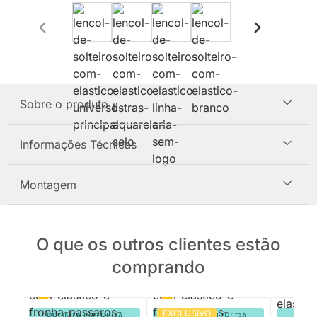
Sobre o produto
Informações Técnicas
Montagem
O que os outros clientes estão
comprando
EXCLUSIVO
PRONTA ENTREGA
PRONTA ENTREGA
PRON