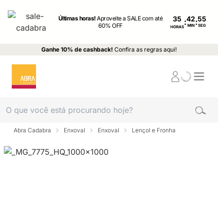
Últimas horas!
Aproveite a SALE com até
35
:
:
60% OFF
MIN
SEG
HORAS
Ganhe 10% de cashback!
Confira as regras aqui!
Abra Cadabra
Enxoval
Enxoval
Lençol e Fronha