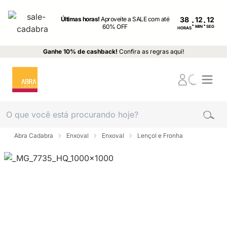
Últimas horas!
Aproveite a SALE com até
38
:
:
60% OFF
MIN
SEG
HORAS
Ganhe 10% de cashback!
Confira as regras aqui!
Abra Cadabra
Enxoval
Enxoval
Lençol e Fronha