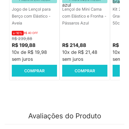
Jogo de Lençol para
Lençol de Mini Cama
Kit 2 Fr
Berço com Elástico -
com Elástico e Fronha -
Grande 
Aveia
Pássaros Azul
50cmx7
-16%
R$ 40 OFF
R$ 239,88
R$ 199,88
R$ 214,88
R$ 134
10x de R$ 19,98
10x de R$ 21,48
10x de 
sem juros
sem juros
sem jur
COMPRAR
COMPRAR
C
Avaliações do Produto