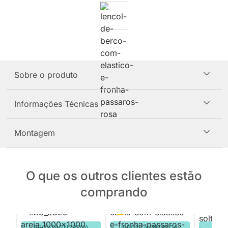
Sobre o produto
Informações Técnicas
Montagem
O que os outros clientes estão
comprando
PRONTA ENTREGA
PRONTA ENTREGA
PRON