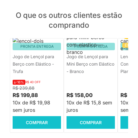
O que os outros clientes estão
comprando
EXCLU
PRONTA ENTREGA
PRONTA ENTREGA
PRON
Jogo de Lençol para
Jogo de Lençol para
Lençol 
Berço com Elástico -
Mini Berço com Elástico
Com Elas
Trufa
- Branco
Planetas
-16%
R$ 40 OFF
R$ 239,88
R$ 199,88
R$ 158,00
R$ 214
10x de R$ 19,98
10x de R$ 15,8 sem
10x de 
sem juros
juros
sem jur
COMPRAR
COMPRAR
C