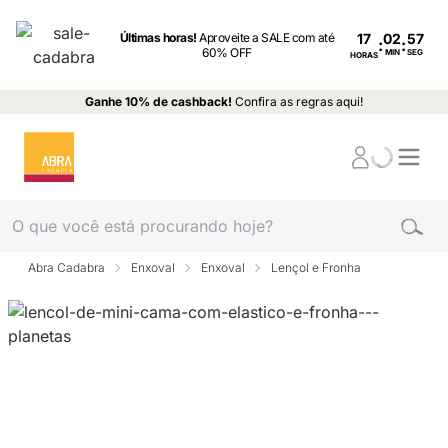
Últimas horas!
Aproveite a SALE com até
17
:
:
60% OFF
MIN
SEG
HORAS
Ganhe 10% de cashback!
Confira as regras aqui!
Abra Cadabra
Enxoval
Enxoval
Lençol e Fronha