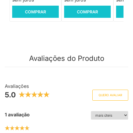
COMPRAR
COMPRAR
C
Avaliações do Produto
Avaliações
5.0
QUERO AVALIAR
1 avaliação