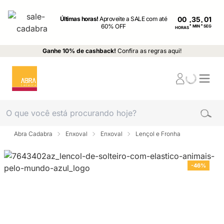
Últimas horas!
Aproveite a SALE com até
00
:
:
60% OFF
MIN
SEG
HORAS
Ganhe 10% de cashback!
Confira as regras aqui!
Abra Cadabra
Enxoval
Enxoval
Lençol e Fronha
-46%