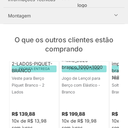
Montagem
O que os outros clientes estão
comprando
PRONTA ENTREGA
PRONTA ENTREGA
PRON
Veste para Berço
Jogo de Lençol para
Protetor
Piquet Branco - 2
Berço com Elástico -
Solteiro
Lados
Branco
Branco 
R$ 139,88
R$ 199,88
R$ 159
10x de R$ 13,98
10x de R$ 19,98
10x de 
sem juros
sem juros
sem jur