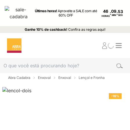
Últimas horas!
Aproveite a SALE com até
46
:
:
60% OFF
MIN
SEG
HORAS
Ganhe 10% de cashback!
Confira as regras aqui!
Abra Cadabra
Enxoval
Enxoval
Lençol e Fronha
-16%