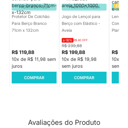
EXCLU
PRONTA ENTREGA
PRONTA ENTREGA
PRON
Protetor De Colchão
Jogo de Lençol para
Lençol 
Para Berço Branco
Berço com Elástico -
Com Elas
71cm x 132cm
Aveia
Planetas
-16%
R$ 40 OFF
R$ 239,88
R$ 119,88
R$ 199,88
R$ 214
10x de R$ 11,98 sem
10x de R$ 19,98
10x de 
juros
sem juros
sem jur
COMPRAR
COMPRAR
C
Avaliações do Produto