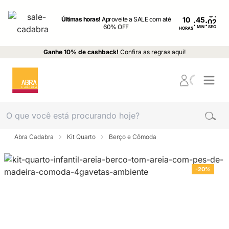
Últimas horas!
Aproveite a SALE com até
10
:
:
60% OFF
MIN
SEG
HORAS
Ganhe 10% de cashback!
Confira as regras aqui!
Abra Cadabra
Kit Quarto
Berço e Cômoda
-20%