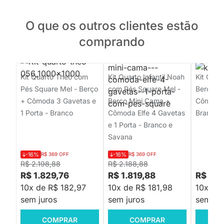
O que os outros clientes estão
comprando
Kit Quarto Theo com
Kit Quarto Infantil Noah
Kit Quart
Pés Square Mel - Berço
com Pés Square Mel -
Berço M
+ Cômoda 3 Gavetas e
Berço Mini Cama +
Cômoda 
1 Porta - Branco
Cômoda Elfe 4 Gavetas
Branco 
e 1 Porta - Branco e
Savana
-16%
R$ 369 OFF
-16%
R$ 369 OFF
R$ 2.198,88
R$ 2.188,88
R$ 1.829,76
R$ 1.819,88
R$ 2.4
10x de R$ 182,97
10x de R$ 181,98
10x de
sem juros
sem juros
sem jur
COMPRAR
COMPRAR
C