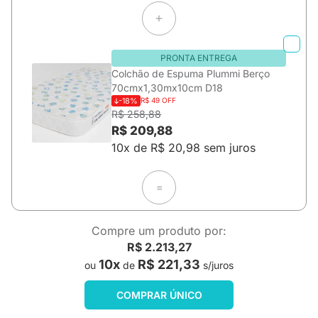
PRONTA ENTREGA
Colchão de Espuma Plummi Berço
70cmx1,30mx10cm D18
-18%
R$ 49 OFF
R$ 258,88
R$ 209,88
10x de R$ 20,98 sem juros
=
Compre um produto por:
R$ 2.213,27
10x
R$ 221,33
ou
de
s/juros
COMPRAR ÚNICO