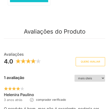
Avaliações do Produto
Avaliações
4.0
QUERO AVALIAR
1 avaliação
Helenira Paulino
3 anos atrás
comprador verificado
O produto é bom, mas não é excelente, poderia ser