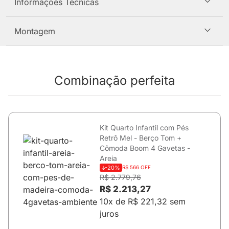
Informações Técnicas
Montagem
Combinação perfeita
Kit Quarto Infantil com Pés
Retrô Mel - Berço Tom +
Cômoda Boom 4 Gavetas -
Areia
-20%
R$ 566 OFF
R$ 2.779,76
R$ 2.213,27
10x de R$ 221,32 sem
juros