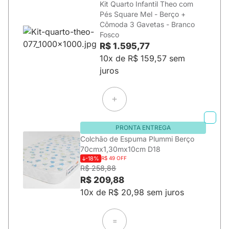
Kit Quarto Infantil Theo com
Pés Square Mel - Berço +
Cômoda 3 Gavetas - Branco
Fosco
R$ 1.595,77
10x de R$ 159,57 sem
juros
PRONTA ENTREGA
Colchão de Espuma Plummi Berço
70cmx1,30mx10cm D18
-18%
R$ 49 OFF
R$ 258,88
R$ 209,88
10x de R$ 20,98 sem juros
=