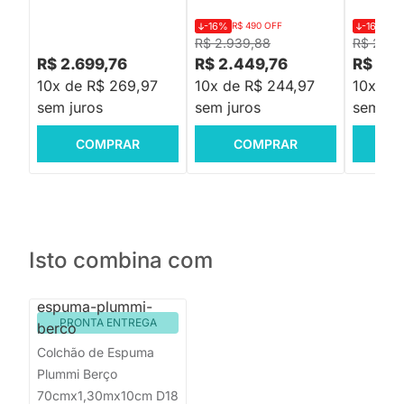
-16%
R$ 490 OFF
-16%
R$
R$ 2.939,88
R$ 2.19
R$ 2.699,76
R$ 2.449,76
R$ 1.8
10x de R$ 269,97
10x de R$ 244,97
10x de
sem juros
sem juros
sem jur
COMPRAR
COMPRAR
C
Isto combina com
PRONTA ENTREGA
Colchão de Espuma
Plummi Berço
70cmx1,30mx10cm D18