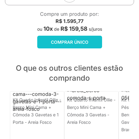
Compre um produto por:
R$ 1.595,77
10x
R$ 159,58
ou
de
s/juros
COMPRAR ÚNICO
O que os outros clientes estão
comprando
Kit Quarto Infantil Ollie -
Kit Quarto Infantil Ollie -
Kit Quar
Berço Mini Cama +
Berço Mini Cama +
Pés Squa
Cômoda 3 Gavetas e 1
Cômoda 3 Gavetas -
Berço +
Porta - Areia Fosco
Areia Fosco
Gavetas 
Branco