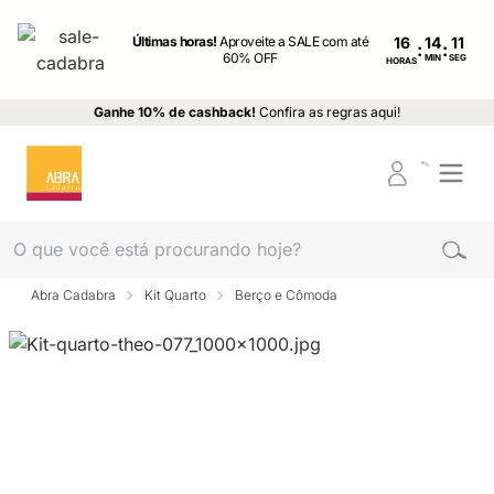
Últimas horas!
Aproveite a SALE com até
16
:
:
60% OFF
MIN
SEG
HORAS
Ganhe 10% de cashback!
Confira as regras aqui!
Abra Cadabra
Kit Quarto
Berço e Cômoda