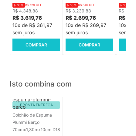
-16%
R$ 729 OFF
-16%
R$ 540 OFF
-16%
R$
R$ 4.348,88
R$ 3.239,88
R$ 2.19
R$ 3.619,76
R$ 2.699,76
R$ 1.8
10x de R$ 361,97
10x de R$ 269,97
10x de
sem juros
sem juros
sem jur
COMPRAR
COMPRAR
C
Isto combina com
PRONTA ENTREGA
Colchão de Espuma
Plummi Berço
70cmx1,30mx10cm D18