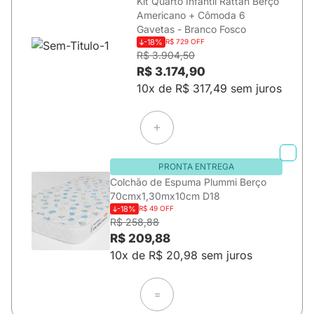
Kit Quarto Infantil Rattan Berço
Americano + Cômoda 6
Gavetas - Branco Fosco
-18%
R$ 729 OFF
R$ 3.904,50
R$ 3.174,90
10x de R$ 317,49 sem juros
PRONTA ENTREGA
Colchão de Espuma Plummi Berço
70cmx1,30mx10cm D18
-18%
R$ 49 OFF
R$ 258,88
R$ 209,88
10x de R$ 20,98 sem juros
=