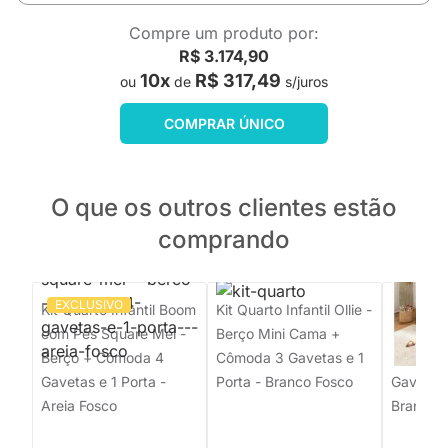
Compre um produto por:
R$ 3.174,90
10x
R$ 317,49
ou
de
s/juros
COMPRAR ÚNICO
O que os outros clientes estão
comprando
EXCLUSIVO
Kit Quarto Infantil Boom
Kit Quarto Infantil Ollie -
Kit Quar
com Pés Square Mel -
Berço Mini Cama +
Pés Squa
Berço + Cômoda 4
Cômoda 3 Gavetas e 1
Berço +
Gavetas e 1 Porta -
Porta - Branco Fosco
Gavetas 
Areia Fosco
Branco