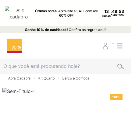
Últimas horas!
Aproveite a SALE com até
13
:
:
60% OFF
MIN
SEG
HORAS
Ganhe 10% de cashback!
Confira as regras aqui!
Abra Cadabra
Kit Quarto
Berço e Cômoda
-18%