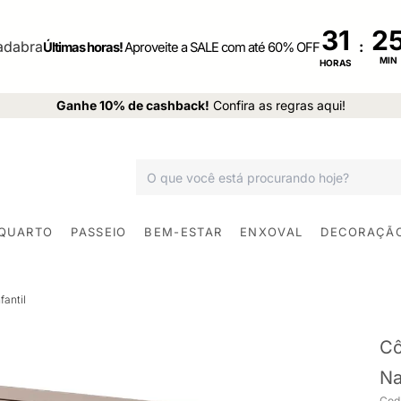
31
:
Últimas horas!
Aproveite a SALE com até 60% OFF
MIN
HORAS
Ganhe 10% de cashback!
Confira as regras aqui!
 QUARTO
PASSEIO
BEM-ESTAR
ENXOVAL
DECORAÇÃ
antil
Cô
Na
Cod