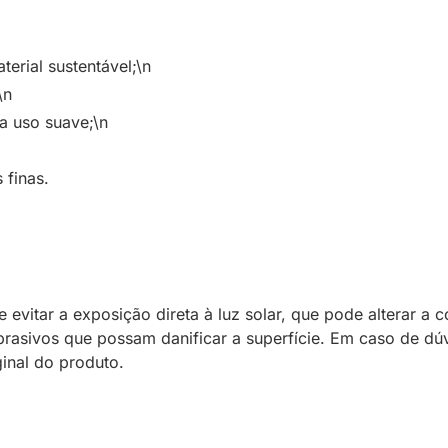
erial sustentável;\n
\n
a uso suave;\n
 finas.
evitar a exposição direta à luz solar, que pode alterar a
rasivos que possam danificar a superfície. Em caso de dú
ginal do produto.