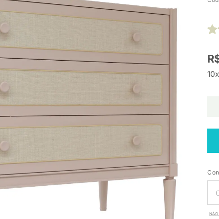
R$
10x
Con
NÃO 