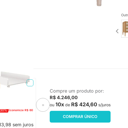
Outr
o - Branco Brilho
Compre um produto por:
R$ 4.246,00
10x
R$ 424,60
ou
de
s/juros
=
-30%
Economize R$ 60
COMPRAR ÚNICO
13,98 sem juros