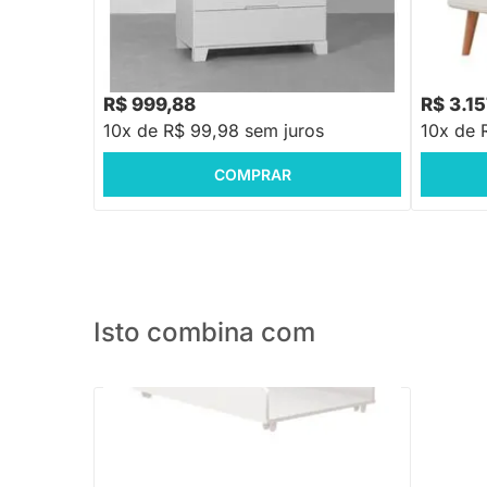
com Pés
Cômoda Luna 4 Gavetas - Branco
R$ 1.199,88
-16%
Economize R$ 200
R$ 999,88
R$ 3.1
10x de R$ 99,98 sem juros
10x de 
COMPRAR
Isto combina com
Trocador Theo - Branco Brilho
R$ 199,88
-30%
Economize R$ 60