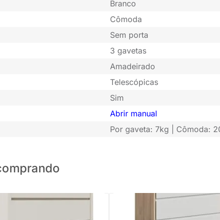
Branco
Cômoda
Sem porta
3 gavetas
Amadeirado
Telescópicas
Sim
Abrir manual
Por gaveta: 7kg | Cômoda: 2
o comprando
onhos Up 3 Gavetas - Areia
PRONTA ENTREGA