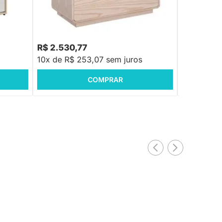
Preto - Mel
ranco e
Cômoda Wave 3 Gavetas com Puxadores
Preto - Natural
R$ 2.789,8
R$ 2.530,77
R$ 2.324
10x de R$ 253,07 sem juros
10x de R$
COMPRAR