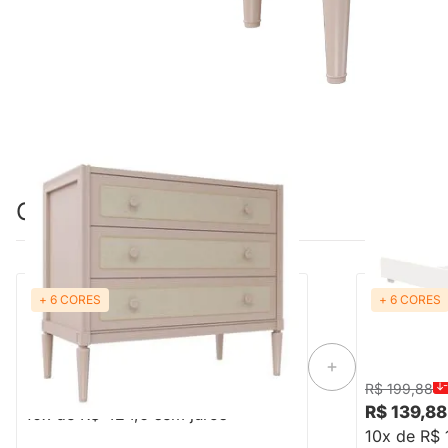
Combinação perfeita
+ 6 CORES
+ 6 CORES
Cômoda Natu 3 Gavetas - Palha Natural
Trocador The
e Rosa Old
R$ 4.246,00
R$ 199,88
R$ 139,88
10x de R$ 424,6 sem juros
10x de R$ 