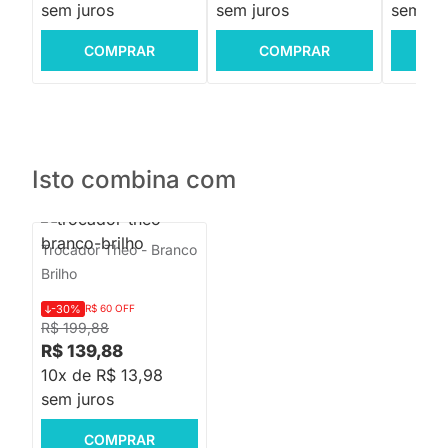
sem juros
sem juros
sem jur
COMPRAR
COMPRAR
C
Isto combina com
Trocador Theo - Branco
Brilho
-30%
R$ 60 OFF
R$ 199,88
R$ 139,88
10x de R$ 13,98
sem juros
COMPRAR