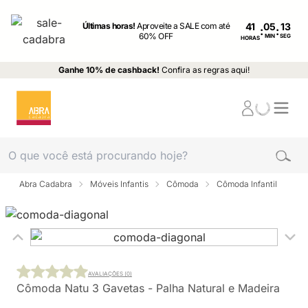
Últimas horas!
Aproveite a SALE com até
41
:
:
60% OFF
MIN
SEG
HORAS
Ganhe 10% de cashback!
Confira as regras aqui!
Abra Cadabra
Móveis Infantis
Cômoda
Cômoda Infantil
AVALIAÇÕES (0)
Cômoda Natu 3 Gavetas - Palha Natural e Madeira