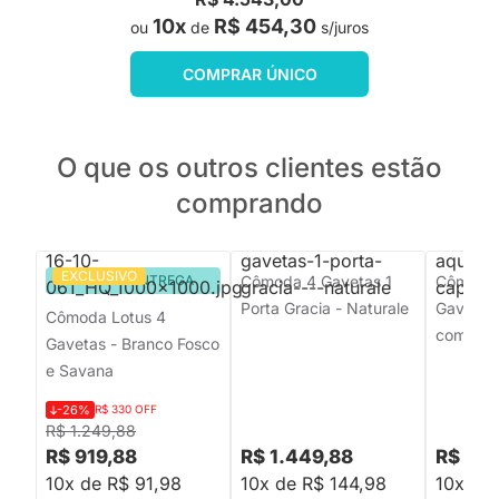
10x
R$ 454,30
ou
de
s/juros
COMPRAR ÚNICO
O que os outros clientes estão
comprando
EXCLUSIVO
PRONTA ENTREGA
Cômoda 4 Gavetas 1
Cômoda 
Porta Gracia - Naturale
Gavetas
Cômoda Lotus 4
com Pés
Gavetas - Branco Fosco
e Savana
-26%
R$ 330 OFF
R$ 1.249,88
R$ 919,88
R$ 1.449,88
R$ 4.5
10x de R$ 91,98
10x de R$ 144,98
10x de 