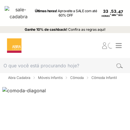
Últimas horas!
Aproveite a SALE com até
33
:
:
60% OFF
MIN
SEG
HORAS
Ganhe 10% de cashback!
Confira as regras aqui!
Abra Cadabra
Móveis Infantis
Cômoda
Cômoda Infantil