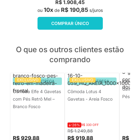
R$ 1.908,45
10x
R$ 190,85
ou
de
s/juros
COMPRAR ÚNICO
O que os outros clientes estão
comprando
EXCLUSIVO
EXCLUSIVO
PRONTA ENTREGA
PRONTA ENTREGA
Cômoda 
Gavetas
Cômoda Elfe 4 Gavetas
Cômoda Lotus 4
Pés Dou
com Pés Retrô Mel –
Gavetas - Areia Fosco
Branco Fosco
-26%
R$ 330 OFF
R$ 1.249,88
R$ 929,88
R$ 919,88
R$ 4.5