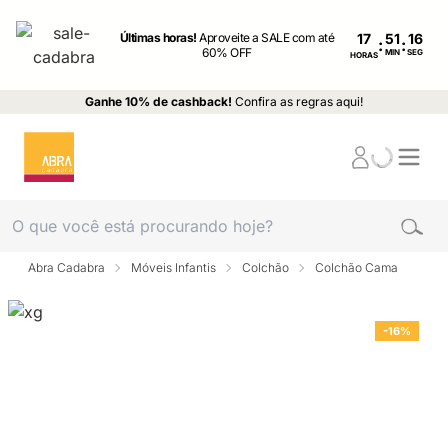
Últimas horas!
Aproveite a SALE com até
17
:
:
60% OFF
MIN
SEG
HORAS
Ganhe 10% de cashback!
Confira as regras aqui!
Abra Cadabra
Móveis Infantis
Colchão
Colchão Cama
-16%