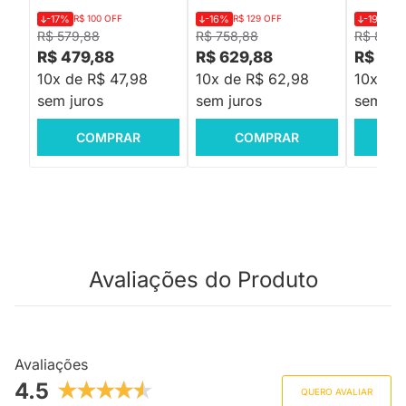
-17%
R$ 100 OFF
-16%
R$ 129 OFF
-19%
R$
R$ 579,88
R$ 758,88
R$ 839,
R$ 479,88
R$ 629,88
R$ 679
10x de R$ 47,98
10x de R$ 62,98
10x de 
sem juros
sem juros
sem jur
COMPRAR
COMPRAR
C
Avaliações do Produto
Avaliações
4.5
QUERO AVALIAR