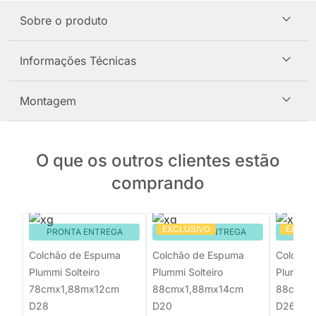
Sobre o produto
Informações Técnicas
Montagem
O que os outros clientes estão
comprando
EXCLUSIVO
EXCLU
PRONTA ENTREGA
PRONTA ENTREGA
PRON
Colchão de Espuma
Colchão de Espuma
Colchão
Plummi Solteiro
Plummi Solteiro
Plummi S
78cmx1,88mx12cm
88cmx1,88mx14cm
88cmx1
D28
D20
D26