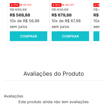
-17%
R$ 119 OFF
-19%
R$ 160 OFF
-16%
R$
R$ 688,88
R$ 839,88
R$ 479,
R$ 569,88
R$ 679,88
R$ 399
10x de R$ 56,98
10x de R$ 67,98
10x de
sem juros
sem juros
sem jur
COMPRAR
COMPRAR
C
Avaliações do Produto
Avaliações
Este produto ainda não tem avaliações