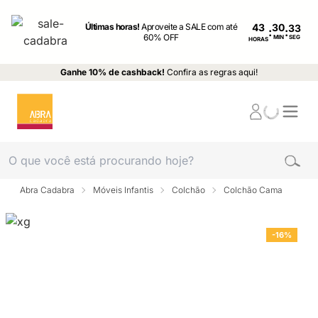
Últimas horas!
Aproveite a SALE com até
43
:
:
60% OFF
MIN
SEG
HORAS
Ganhe 10% de cashback!
Confira as regras aqui!
Abra Cadabra
Móveis Infantis
Colchão
Colchão Cama
-16%