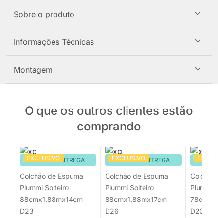
Sobre o produto
Informações Técnicas
Montagem
O que os outros clientes estão
comprando
EXCLUSIVO
EXCLUSIVO
EXCLU
PRONTA ENTREGA
PRONTA ENTREGA
PRON
Colchão de Espuma
Colchão de Espuma
Colchão
Plummi Solteiro
Plummi Solteiro
Plummi S
88cmx1,88mx14cm
88cmx1,88mx17cm
78cmx1
D23
D26
D20