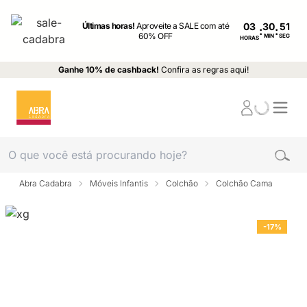
Últimas horas!
Aproveite a SALE com até
03
:
:
60% OFF
MIN
SEG
HORAS
Ganhe 10% de cashback!
Confira as regras aqui!
Abra Cadabra
Móveis Infantis
Colchão
Colchão Cama
-17%