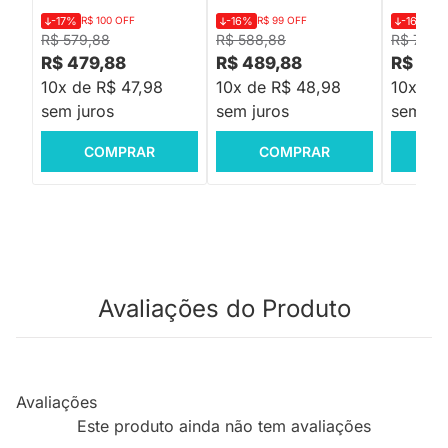
-17%
R$ 100 OFF
-16%
R$ 99 OFF
-16%
R$
R$ 579,88
R$ 588,88
R$ 779,
R$ 479,88
R$ 489,88
R$ 64
10x de R$ 47,98
10x de R$ 48,98
10x de
sem juros
sem juros
sem jur
COMPRAR
COMPRAR
C
Avaliações do Produto
Avaliações
Este produto ainda não tem avaliações