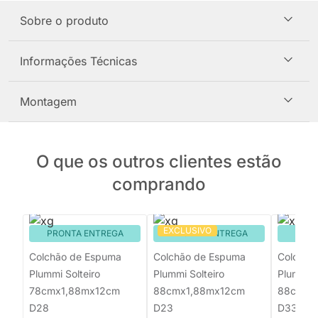
Sobre o produto
Informações Técnicas
Montagem
O que os outros clientes estão
comprando
EXCLUSIVO
PRONTA ENTREGA
PRONTA ENTREGA
PRON
Colchão de Espuma
Colchão de Espuma
Colchão
Plummi Solteiro
Plummi Solteiro
Plummi S
78cmx1,88mx12cm
88cmx1,88mx12cm
88cmx1
D28
D23
D33