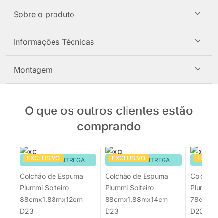
Sobre o produto
Informações Técnicas
Montagem
O que os outros clientes estão
comprando
EXCLUSIVO
EXCLUSIVO
EXCLU
PRONTA ENTREGA
PRONTA ENTREGA
PRON
Colchão de Espuma
Colchão de Espuma
Colchão
Plummi Solteiro
Plummi Solteiro
Plummi S
88cmx1,88mx12cm
88cmx1,88mx14cm
78cmx1
D23
D23
D20