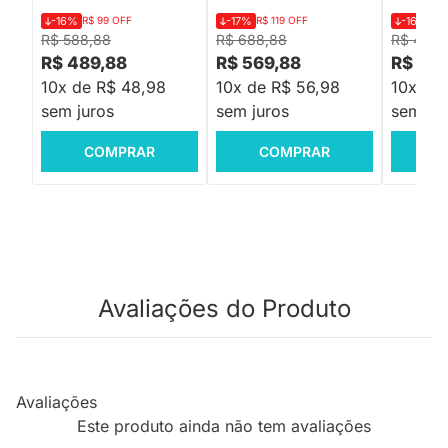
-16%
R$ 99 OFF
-17%
R$ 119 OFF
-16%
R$
R$ 588,88
R$ 688,88
R$ 479,
R$ 489,88
R$ 569,88
R$ 399
10x de R$ 48,98
10x de R$ 56,98
10x de
sem juros
sem juros
sem jur
COMPRAR
COMPRAR
C
Avaliações do Produto
Avaliações
Este produto ainda não tem avaliações