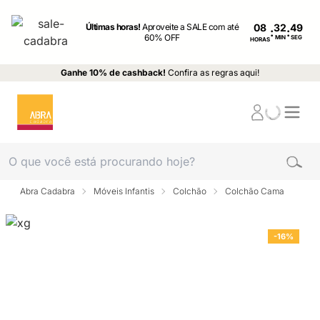
Últimas horas!
Aproveite a SALE com até
08
:
:
60% OFF
MIN
SEG
HORAS
Ganhe 10% de cashback!
Confira as regras aqui!
Abra Cadabra
Móveis Infantis
Colchão
Colchão Cama
-16%