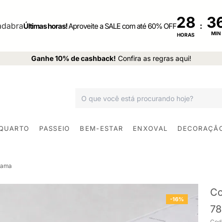
28
:
Últimas horas!
Aproveite a SALE com até 60% OFF
MIN
HORAS
Ganhe 10% de cashback!
Confira as regras aqui!
 QUARTO
PASSEIO
BEM-ESTAR
ENXOVAL
DECORAÇÃ
Cama
Co
-16%
78
Cod