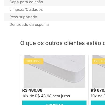
Capa para colchão
Limpeza/Cuidados
Peso suportado
Densidade da espuma
O que os outros clientes estã
EXCLUSIVO
EXCLUS
PRONTA ENTREGA
Colchão de Espuma Plummi Solteiro
Colchão 
88cmx1,88mx12cm D23
88cmx1,
R$ 588,88
R$ 839,
-16%
Economize R$ 99
R$ 489,88
R$ 679
10x de R$ 48,98 sem juros
10x de 