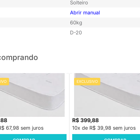
Solteiro
Abrir manual
60kg
D-20
o comprando
IVO
EXCLUSIVO
PRONTA ENTREGA
PRONTA ENTREGA
de Espuma Plummi Solteiro
Colchão de Espuma Plummi Solte
88mx17cm D26
78cmx1,88mx12cm D20
88
R$ 479,88
-19%
Economize R$ 160
-16%
Economize R$ 80
,88
R$ 399,88
R$ 67,98 sem juros
10x de R$ 39,98 sem juros