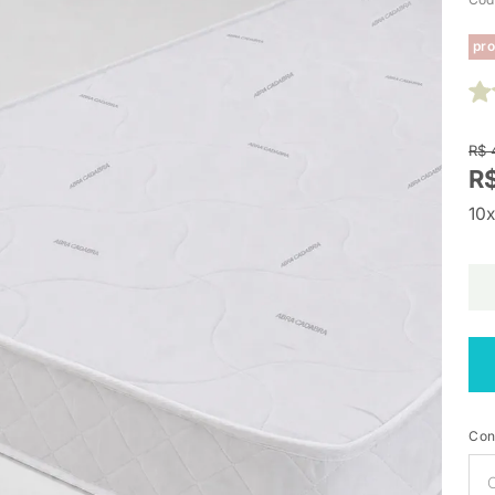
pro
R$ 
R$
10x
Con