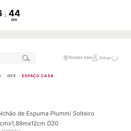
:
SEG
Nossas lojas
Entrar
O
OFF
ESPAÇO CASA
lchão de Espuma Plummi Solteiro
cmx1,88mx12cm D20
. 1020004ac