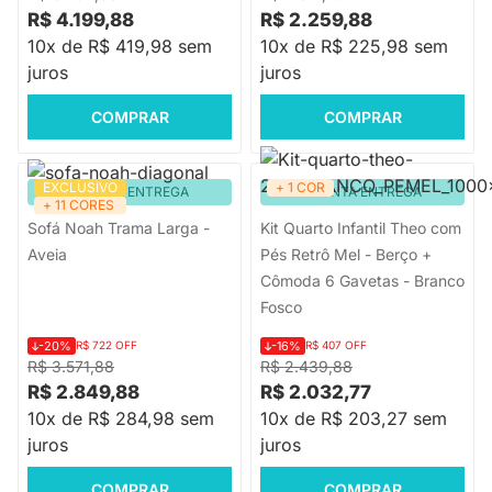
R$ 4.199,88
R$ 2.259,88
10x de R$ 419,98 sem
10x de R$ 225,98 sem
juros
juros
COMPRAR
COMPRAR
EXCLUSIVO
+ 1 COR
PRONTA ENTREGA
PRONTA ENTREGA
+ 11 CORES
Sofá Noah Trama Larga -
Kit Quarto Infantil Theo com
Aveia
Pés Retrô Mel - Berço +
Cômoda 6 Gavetas - Branco
Fosco
-20%
R$ 722 OFF
-16%
R$ 407 OFF
R$ 3.571,88
R$ 2.439,88
R$ 2.849,88
R$ 2.032,77
10x de R$ 284,98 sem
10x de R$ 203,27 sem
juros
juros
COMPRAR
COMPRAR