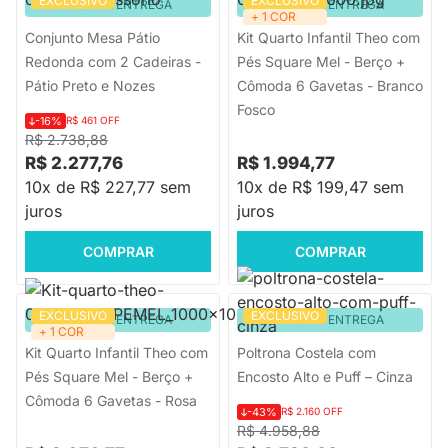
EXCLUSIVO
EXCLUSIVO
PRONTA ENTREGA
PRONTA ENTREGA
+ 1 COR
Conjunto Mesa Pátio
Kit Quarto Infantil Theo com
Redonda com 2 Cadeiras -
Pés Square Mel - Berço +
Pátio Preto e Nozes
Cômoda 6 Gavetas - Branco
Fosco
-16%
R$ 461 OFF
R$ 2.738,88
R$ 2.277,76
R$ 1.994,77
10x de R$ 227,77 sem
10x de R$ 199,47 sem
juros
juros
COMPRAR
COMPRAR
EXCLUSIVO
EXCLUSIVO
PRONTA ENTREGA
PRONTA ENTREGA
+ 1 COR
Kit Quarto Infantil Theo com
Poltrona Costela com
Pés Square Mel - Berço +
Encosto Alto e Puff – Cinza
Cômoda 6 Gavetas - Rosa
-43%
R$ 2.160 OFF
R$ 4.958,88