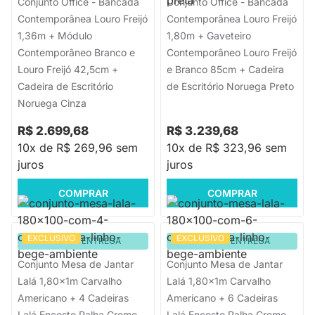
Conjunto Office - Bancada
Conjunto Office - Bancada
Contemporânea Louro Freijó
Contemporânea Louro Freijó
1,36m + Módulo
1,80m + Gaveteiro
Contemporâneo Branco e
Contemporâneo Louro Freijó
Louro Freijó 42,5cm +
e Branco 85cm + Cadeira
Cadeira de Escritório
de Escritório Noruega Preto
Noruega Cinza
R$ 2.699,68
R$ 3.239,68
10x de R$ 269,96 sem
10x de R$ 323,96 sem
juros
juros
COMPRAR
COMPRAR
EXCLUSIVO
EXCLUSIVO
PRONTA ENTREGA
PRONTA ENTREGA
Conjunto Mesa de Jantar
Conjunto Mesa de Jantar
Lalá 1,80x1m Carvalho
Lalá 1,80x1m Carvalho
Americano + 4 Cadeiras
Americano + 6 Cadeiras
Lalá Encosto Palha Creme
Lalá Encosto Palha Creme