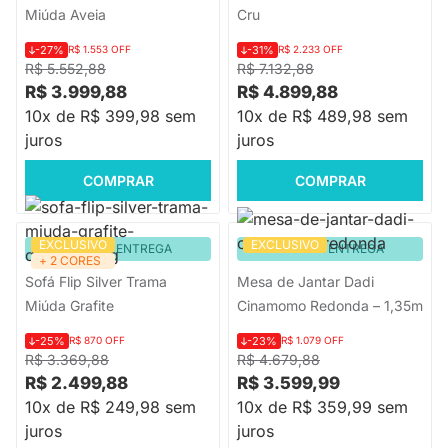
Miúda Aveia
Cru
-27%
R$ 1.553 OFF
-31%
R$ 2.233 OFF
R$ 5.552,88
R$ 7.132,88
R$ 3.999,88
R$ 4.899,88
10x de R$ 399,98 sem
10x de R$ 489,98 sem
juros
juros
COMPRAR
COMPRAR
EXCLUSIVO
EXCLUSIVO
PRONTA ENTREGA
PRONTA ENTREGA
+ 2 CORES
Sofá Flip Silver Trama
Mesa de Jantar Dadi
Miúda Grafite
Cinamomo Redonda – 1,35m
-25%
R$ 870 OFF
-23%
R$ 1.079 OFF
R$ 3.369,88
R$ 4.679,88
R$ 2.499,88
R$ 3.599,99
10x de R$ 249,98 sem
10x de R$ 359,99 sem
juros
juros