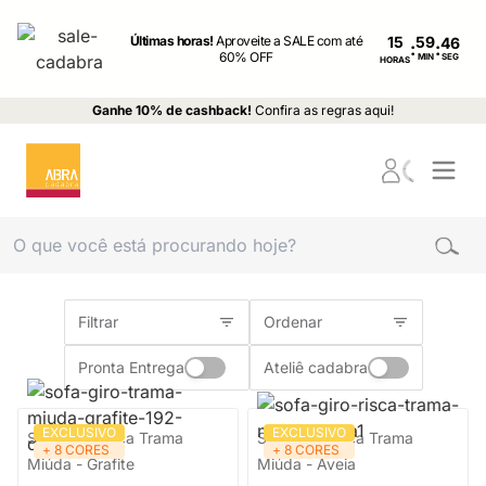
Últimas horas!
Aproveite a SALE com até
15
:
:
60% OFF
MIN
SEG
HORAS
Ganhe 10% de cashback!
Confira as regras aqui!
Filtrar
Ordenar
Pronta Entrega
Ateliê cadabra
EXCLUSIVO
EXCLUSIVO
Sofá Giro Risca Trama
Sofá Giro Risca Trama
+ 8 CORES
+ 8 CORES
Miúda - Grafite
Miúda - Aveia