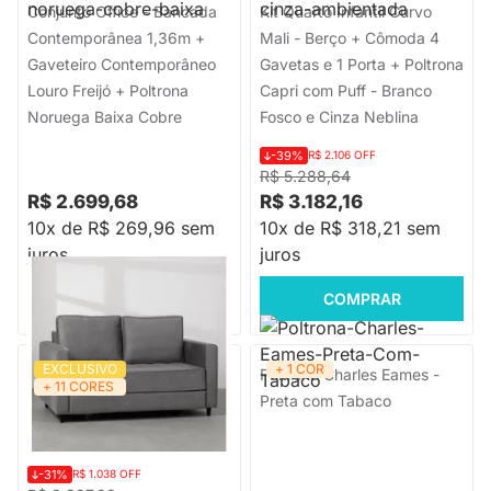
Conjunto Office - Bancada
Kit Quarto Infantil Curvo
Contemporânea 1,36m +
Mali - Berço + Cômoda 4
Gaveteiro Contemporâneo
Gavetas e 1 Porta + Poltrona
Louro Freijó + Poltrona
Capri com Puff - Branco
Noruega Baixa Cobre
Fosco e Cinza Neblina
-39%
R$ 2.106 OFF
R$ 5.288,64
R$ 2.699,68
R$ 3.182,16
10x de R$ 269,96 sem
10x de R$ 318,21 sem
juros
juros
COMPRAR
COMPRAR
EXCLUSIVO
+ 1 COR
PRONTA ENTREGA
Poltrona Charles Eames -
+ 11 CORES
Preta com Tabaco
Sofá-Cama Mira Casal
Suede Cinza Grafite - 1,50m
-31%
R$ 1.038 OFF