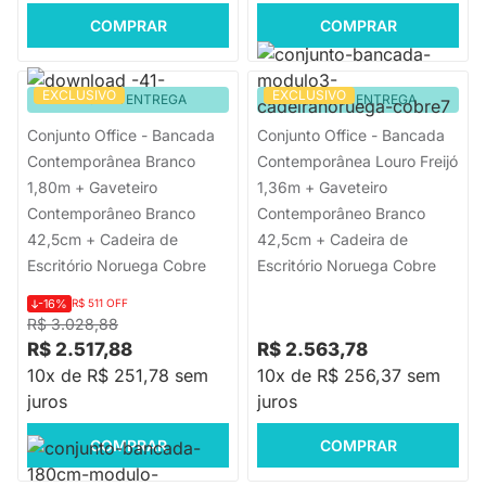
COMPRAR
COMPRAR
EXCLUSIVO
EXCLUSIVO
PRONTA ENTREGA
PRONTA ENTREGA
Conjunto Office - Bancada
Conjunto Office - Bancada
Contemporânea Branco
Contemporânea Louro Freijó
1,80m + Gaveteiro
1,36m + Gaveteiro
Contemporâneo Branco
Contemporâneo Branco
42,5cm + Cadeira de
42,5cm + Cadeira de
Escritório Noruega Cobre
Escritório Noruega Cobre
-16%
R$ 511 OFF
R$ 3.028,88
R$ 2.517,88
R$ 2.563,78
10x de R$ 251,78 sem
10x de R$ 256,37 sem
juros
juros
COMPRAR
COMPRAR